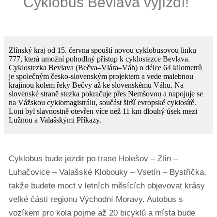
Cyklobus Bevlava vyjíždí!
Zlínský kraj od 15. června spouští novou cyklobusovou linku
777, která umožní pohodlný přístup k cyklostezce Bevlava.
Cyklostezka Bevlava (Bečva–Vlára–Váh) o délce 64 kilometrů
je společným česko-slovenským projektem a vede malebnou
krajinou kolem řeky Bečvy až ke slovenskému Váhu. Na
slovenské straně stezka pokračuje přes Nemšovou a napojuje se
na Vážskou cyklomagistrálu, součást širší evropské cyklosítě.
Loni byl slavnostně otevřen více než 11 km dlouhý úsek mezi
Lužnou a Valašskými Příkazy.
Cyklobus bude jezdit po trase Holešov – Zlín –
Luhačovice – Valašské Klobouky – Vsetín – Bystřička,
takže budete moct v letních měsících objevovat krásy
velké části regionu Východní Moravy. Autobus s
vozíkem pro kola pojme až 20 bicyklů a místa bude