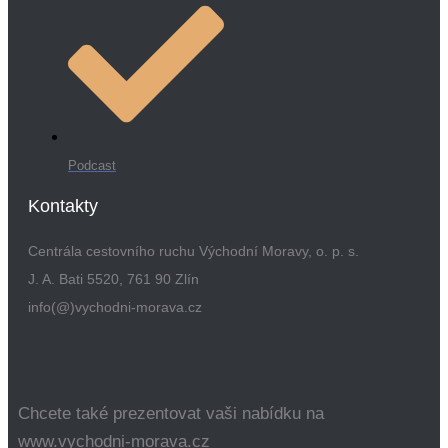
Podcast
Kontakty
Centrála cestovního ruchu Východní Moravy, o. p. s.
J. A. Bati 5520, 761 90 Zlín
info(@)vychodni-morava.cz
Chcete také prezentovat vaši nabídku na
www.vychodni-morava.cz