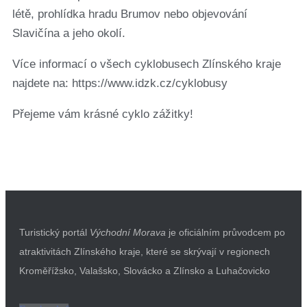
létě, prohlídka hradu Brumov nebo objevování
Slavičína a jeho okolí.
Více informací o všech cyklobusech Zlínského kraje
najdete na: https://www.idzk.cz/cyklobusy
Přejeme vám krásné cyklo zážitky!
Turistický portál
Východní Morava
je oficiálním průvodcem po
atraktivitách Zlínského kraje, které se skrývají v regionech
Kroměřížsko, Valašsko, Slovácko a Zlínsko a Luhačovicko