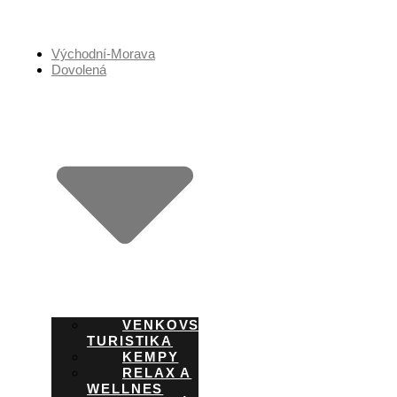
Přejít
k
obsahu
Východní-Morava
Dovolená
VENKOVSKÁ
TURISTIKA
KEMPY
RELAX A
WELLNES