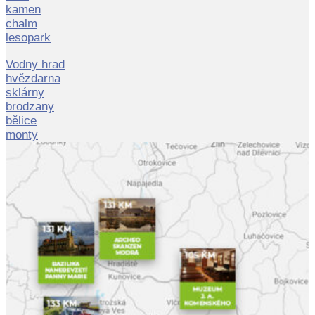
kamen
chalm
lesopark
Vodny hrad
hvězdarna
sklárny
brodzany
bělice
monty