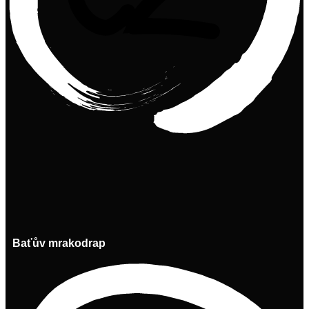
Baťův mrakodrap