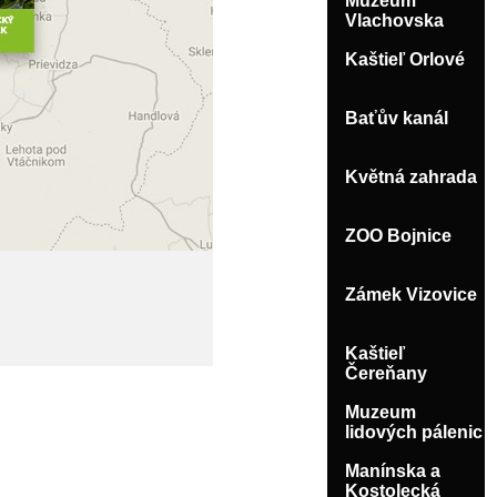
Muzeum
Vlachovska
Kaštieľ Orlové
Baťův kanál
Květná zahrada
ZOO Bojnice
Zámek Vizovice
Kaštieľ
Čereňany
Muzeum
lidových pálenic
Manínska a
Kostolecká