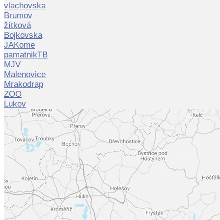
vlachovska
Brumov
žítková
Bojkovska
JAKome
pamatnikTB
MJV
Malenovice
Mrakodrap
ZOO
Lukov