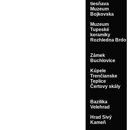
tiesňava
Muzeum
Bojkovska
Muzeum
Tupeské
keramiky
Rozhledna Brdo
Zámek
Buchlovice
Kúpele
Trenčianske
Teplice
Čertovy skály
Bazilika
Velehrad
Hrad Sivý
Kameň