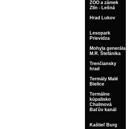
ZOO a zámek
Zlín - Lešná
Hrad Lukov
Lesopark
Prievidza
Mohyla generála
M.R. Štefánika
Trenčiansky
hrad
Termály Malé
Bielice
Termálne
kúpalisko
Chalmová
Baťův kanál
Kaštieľ Burg