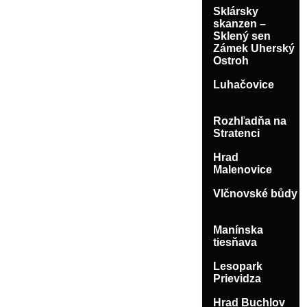
Sklársky
skanzen –
Sklený sen
Zámek Uherský
Ostroh
Luhačovice
Rozhľadňa na
Stratenci
Hrad
Malenovice
Vlčnovské bůdy
Manínska
tiesňava
Lesopark
Prievidza
Hrad Buchlov