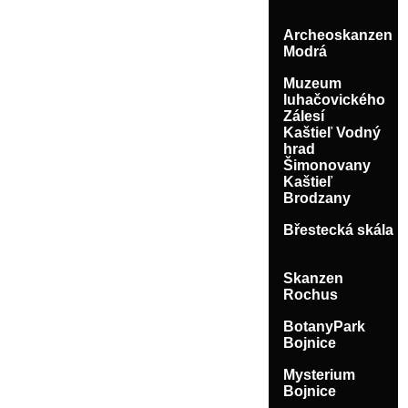
Archeoskanzen
Modrá
Muzeum
luhačovického
Zálesí
Kaštieľ Vodný
hrad
Šimonovany
Kaštieľ
Brodzany
Břestecká skála
Skanzen
Rochus
BotanyPark
Bojnice
Mysterium
Bojnice