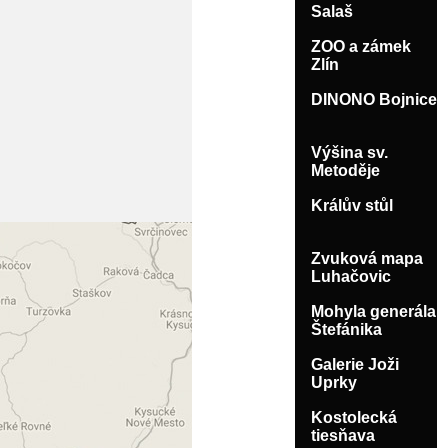
Salaš
ZOO a zámek
Zlín
DINONO Bojnice
Výšina sv.
Metoděje
Králův stůl
Zvuková mapa
Luhačovic
Mohyla generála
Štefánika
Galerie Joži
Uprky
Kostolecká
tiesňava