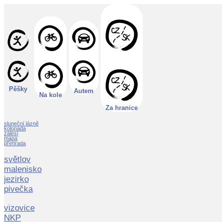
Pěšky
Autem
Na kole
Za hranice
sluneční lázně
kolonada
zálesí
mapa
přehrada
světlov
malenisko
jezirko
pivečka
vizovice
NKP