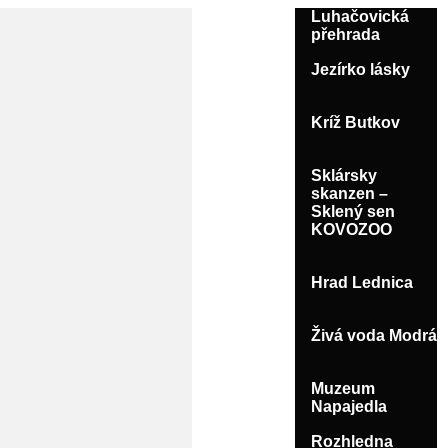
Luhačovická
přehrada
Jezírko lásky
Kríž Butkov
Sklársky
skanzen –
Sklený sen
KOVOZOO
Hrad Lednica
Živá voda Modrá
Muzeum
Napajedla
Rozhledna