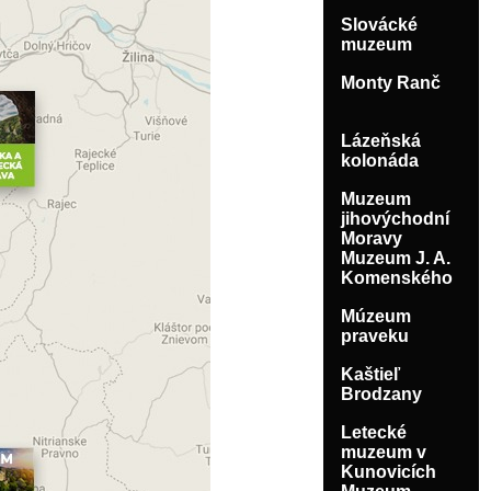
Slovácké
muzeum
Monty Ranč
Lázeňská
kolonáda
Muzeum
jihovýchodní
Moravy
Muzeum J. A.
Komenského
Múzeum
praveku
Kaštieľ
Brodzany
Letecké
muzeum v
Kunovicích