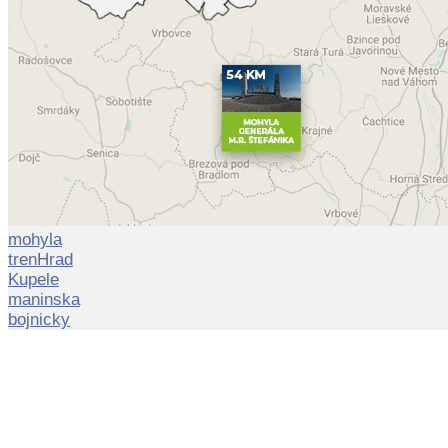
mohyla
trenHrad
Kupele
maninska
bojnicky