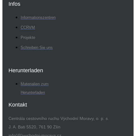
Infos
Informationszentren
CCRVM
Projekte
Schreiben Sie uns
Herunterladen
Materialien zum
Herunterladen
Kontakt
Centrála cestovního ruchu Východní Moravy, o. p. s.
J. A. Bati 5520, 761 90 Zlín
info(@)vychodni-morava.cz