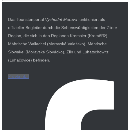
Das Touristenportal
Východní Morava
funktioniert als
offizieller Begleiter durch die Sehenswürdigkeiten der Zliner
Region, die sich in den Regionen Kremsier (Kroměříž),
Mährische Wallachei (Moravské Valašsko), Mährische
Slowakei (Moravské Slovácko), Zlin und Luhatschowitz
(Luhačovice) befinden.
Facebook-f