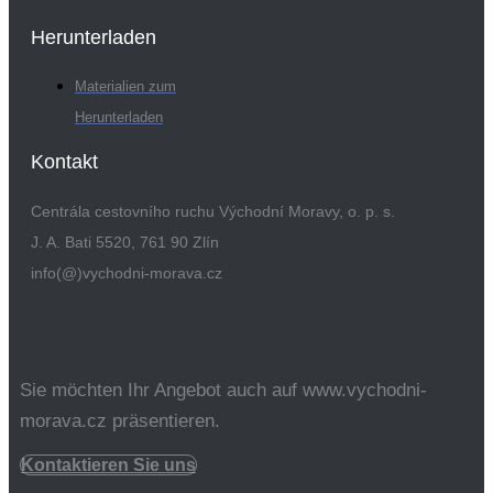
Herunterladen
Materialien zum
Herunterladen
Kontakt
Centrála cestovního ruchu Východní Moravy, o. p. s.
J. A. Bati 5520, 761 90 Zlín
info(@)vychodni-morava.cz
Sie möchten Ihr Angebot auch auf www.vychodni-
morava.cz präsentieren.
Kontaktieren Sie uns