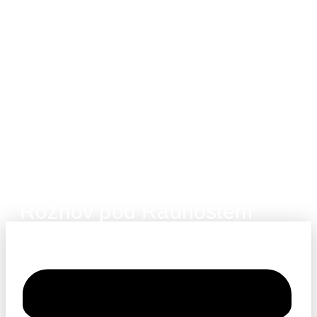
Rožnov pod Radhoštěm