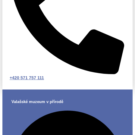
+420 571 757 111
Valašské muzeum v přírodě