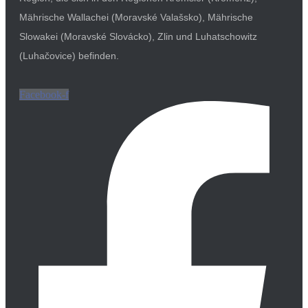
Mährische Wallachei (Moravské Valašsko), Mährische
Slowakei (Moravské Slovácko), Zlin und Luhatschowitz
(Luhačovice) befinden.
Facebook-f