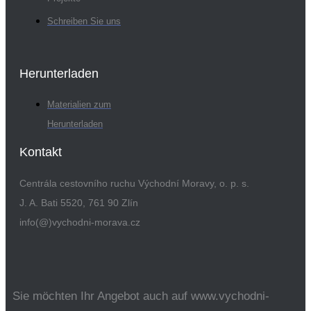
Schreiben Sie uns
Herunterladen
Materialien zum
Herunterladen
Kontakt
Centrála cestovního ruchu Východní Moravy, o. p. s.
J. A. Bati 5520, 761 90 Zlín
info(@)vychodni-morava.cz
Sie möchten Ihr Angebot auch auf www.vychodni-