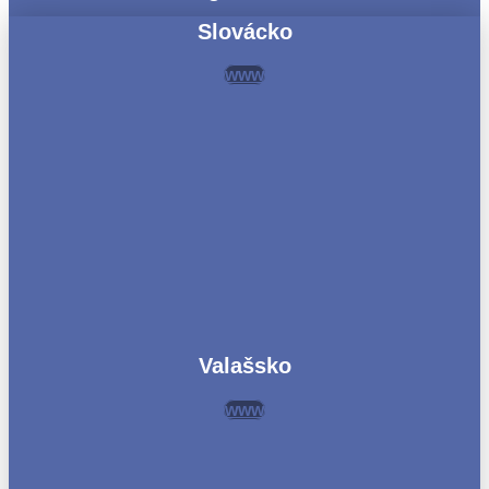
Slovácko
www
Valašsko
www