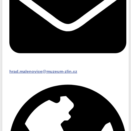
hrad.malenovice@muzeum-zlin.cz