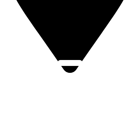
Click Here
Švermova 448, Malenovice, 763 02 Zlín