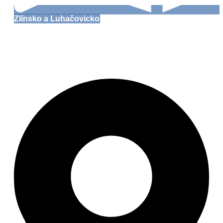
Zlínsko a Luhačovicko
Burg Malenovice