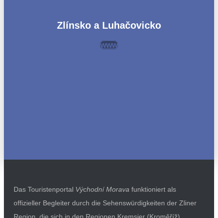
Zlínsko a Luhačovicko
www
Das Touristenportal
Východní Morava
funktioniert als
offizieller Begleiter durch die Sehenswürdigkeiten der Zliner
Region, die sich in den Regionen Kremsier (Kroměříž),