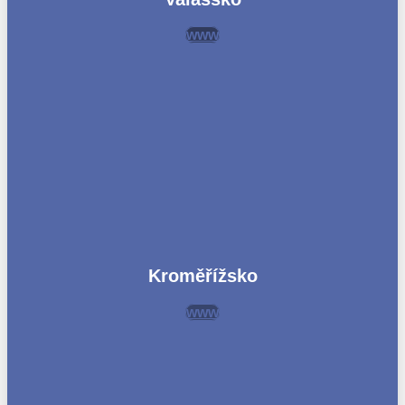
www
Kroměřížsko
www