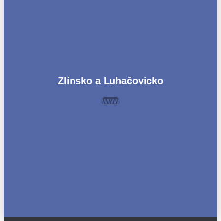
Zlínsko a Luhačovicko
www