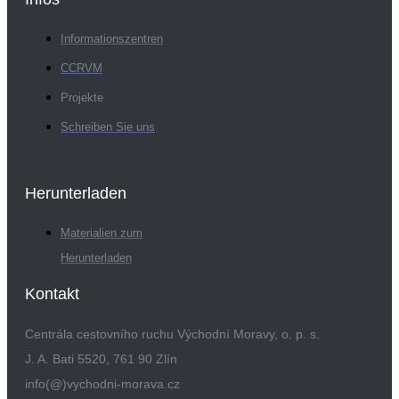
Informationszentren
CCRVM
Projekte
Schreiben Sie uns
Herunterladen
Materialien zum
Herunterladen
Kontakt
Centrála cestovního ruchu Východní Moravy, o. p. s.
J. A. Bati 5520, 761 90 Zlín
info(@)vychodni-morava.cz