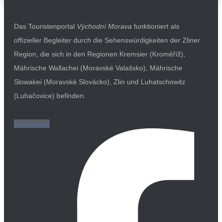
Das Touristenportal
Východní Morava
funktioniert als
offizieller Begleiter durch die Sehenswürdigkeiten der Zliner
Region, die sich in den Regionen Kremsier (Kroměříž),
Mährische Wallachei (Moravské Valašsko), Mährische
Slowakei (Moravské Slovácko), Zlin und Luhatschowitz
(Luhačovice) befinden.
Facebook-f