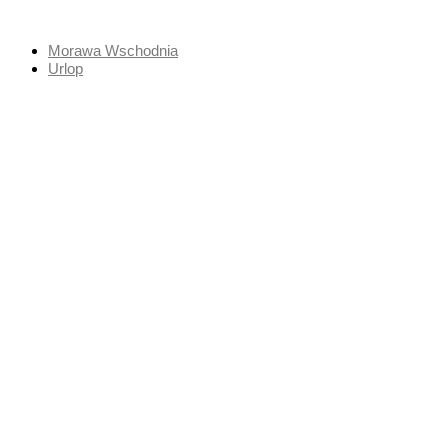
Przejdź
do
Morawa Wschodnia
treści
Urlop