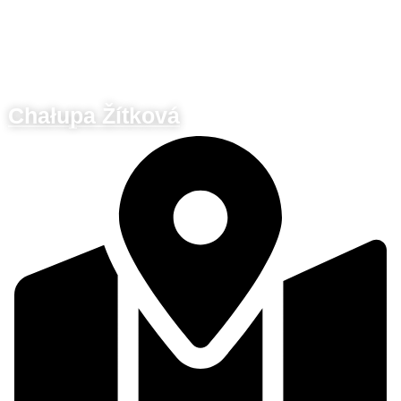
Chałupa Žítková