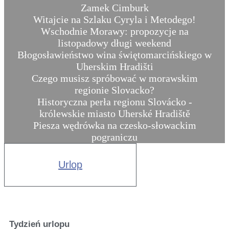
Zamek Cimburk
Witajcie na Szlaku Cyryla i Metodego!
Wschodnie Morawy: propozycje na
listopadowy długi weekend
Błogosławieństwo wina świętomarcińskiego w
Uherskim Hradišti
Czego musisz spróbować w morawskim
regionie Slovacko?
Historyczna perła regionu Slovácko -
królewskie miasto Uherské Hradiště
Piesza wędrówka na czesko-słowackim
pograniczu
Urlop
Tydzień urlopu