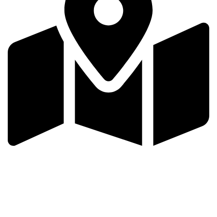
Zlínsko a Luhačovicko