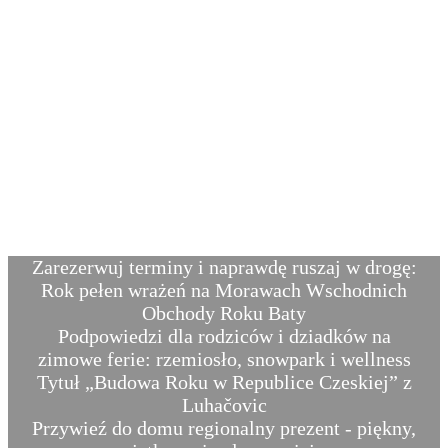
Wschodnia
Zarezerwuj terminy i naprawdę ruszaj w drogę:
Rok pełen wrażeń na Morawach Wschodnich
Obchody Roku Baty
Podpowiedzi dla rodziców i dziadków na
zimowe ferie: rzemiosło, snowpark i wellness
Tytuł „Budowa Roku w Republice Czeskiej” z
Luhačovic
Przywieź do domu regionalny prezent - piękny,