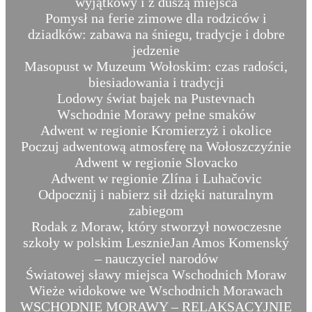
wyjątkowy i z duszą miejsca
Pomysł na ferie zimowe dla rodziców i
dziadków: zabawa na śniegu, tradycje i dobre
jedzenie
Masopust w Muzeum Wołoskim: czas radości,
biesiadowania i tradycji
Lodowy świat bajek na Pustevnach
Wschodnie Morawy pełne smaków
Adwent w regionie Kromierzyż i okolice
Poczuj adwentową atmosferę na Wołoszczyźnie
Adwent w regionie Slovacko
Adwent w regionie Zlína i Luhačovic
Odpocznij i nabierz sił dzięki naturalnym
zabiegom
Rodak z Moraw, który stworzył nowoczesne
szkoły w polskim LesznieJan Amos Komenský
– nauczyciel narodów
Światowej sławy miejsca Wschodnich Moraw
Wieże widokowe we Wschodnich Morawach
WSCHODNIE MORAWY – RELAKSACYJNIE