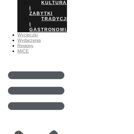
KULTURA
I
ZABYTKI
TRADYCJE
I
GASTRONOMIA
Wycieczki
Wydarzenia
Regiony
MICE