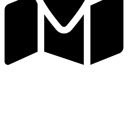
Zlínsko a Luhačovicko