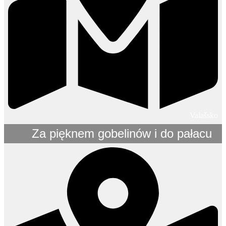
Valašsko
Za pięknem gobelinów i do pałacu