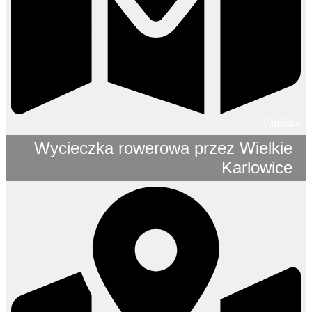
Valašsko
Wycieczka rowerowa przez Wielkie
Karlowice