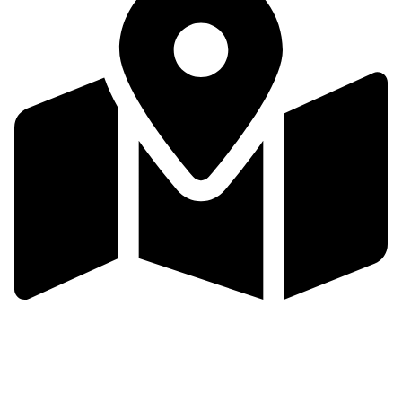
Zlínsko a Luhačovicko