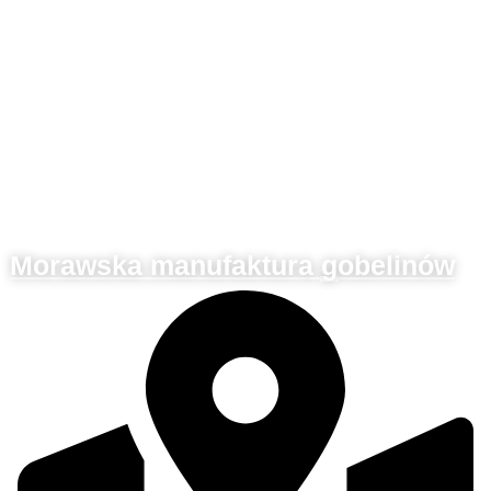
Morawska manufaktura gobelinów