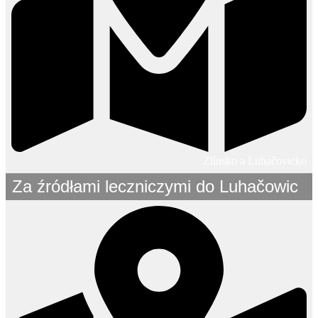
Zlínsko a Luhačovicko
Za źródłami leczniczymi do Luhačowic