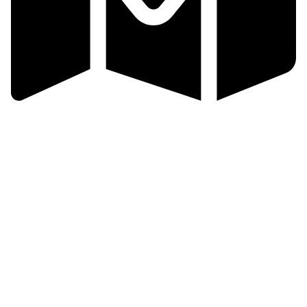
Zlínsko a Luhačovicko