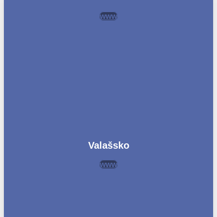
www
Valašsko
www