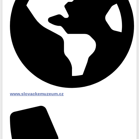
www.slovackemuzeum.cz