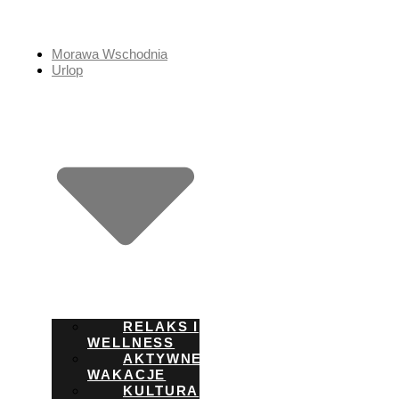
Przejdź
do
treści
Morawa Wschodnia
Urlop
RELAKS I
WELLNESS
AKTYWNE
WAKACJE
KULTURA