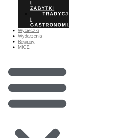
I
ZABYTKI
TRADYCJE
I
GASTRONOMIA
Wycieczki
Wydarzenia
Regiony
MICE