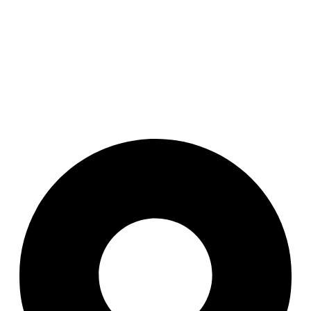
Słowackie Muzeum w
miejscowości
Uherské Hradiště