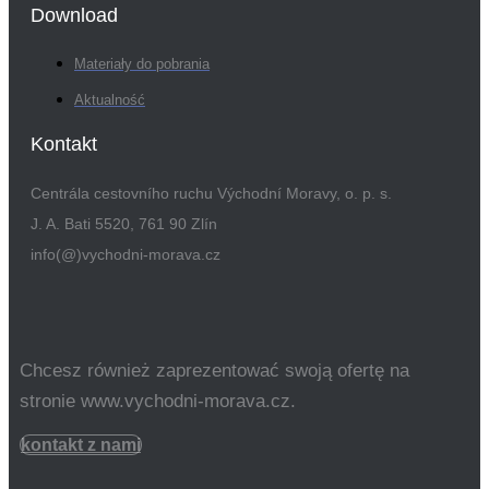
Download
Materiały do pobrania
Aktualność
Kontakt
Centrála cestovního ruchu Východní Moravy, o. p. s.
J. A. Bati 5520, 761 90 Zlín
info(@)vychodni-morava.cz
Chcesz również zaprezentować swoją ofertę na
stronie www.vychodni-morava.cz.
kontakt z nami