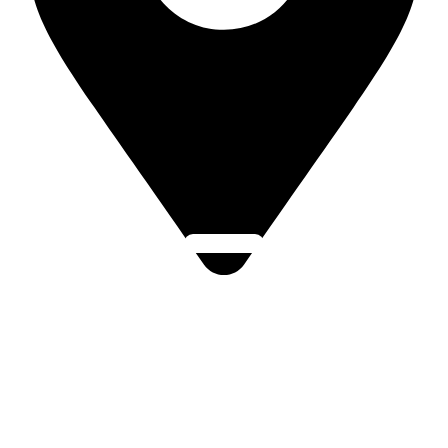
Click Here
Smetanovy sady 179, 686 01 Uherské Hradiště