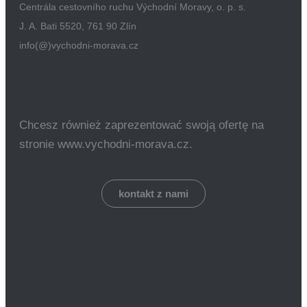
Centrála cestovního ruchu Východní Moravy, o. p. s.
J. A. Bati 5520, 761 90 Zlín
info(@)vychodni-morava.cz
Chcesz również zaprezentować swoją ofertę na
stronie www.vychodni-morava.cz.
kontakt z nami