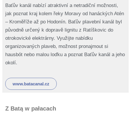
Baťův kanál nabízí atraktivní a netradiční možnosti,
jak poznat kraj kolem řeky Moravy od hanáckých Atén
– Kroměříže až po Hodonín. Baťův plavební kanál byl
původně určený k dopravě lignitu z Ratíškovic do
otrokovické elektrárny. Využijte nabídku
organizovaných plaveb, možnost pronajmout si
hausbót nebo malou loďku a poznat Baťův kanál a jeho
okolí.
www.batacanal.cz
Z Batą w pałacach