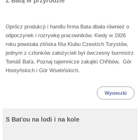
Z Batą w przyrodzie
Oprócz produkcji i handlu firma Bata dbała również o
odpoczynek i rozrywkę pracowników. Kiedy w 1926
roku powstała zlińska filia Klubu Czeskich Turystów,
jednym z członków założycieli był ówczesny burmistrz
Tomáš Baťa. Poznaj tajemnicze zakątki Chřibów, Gór
Hostyńskich i Gór Wsetińskich.
Wycieczki
S Baťou na lodi i na kole