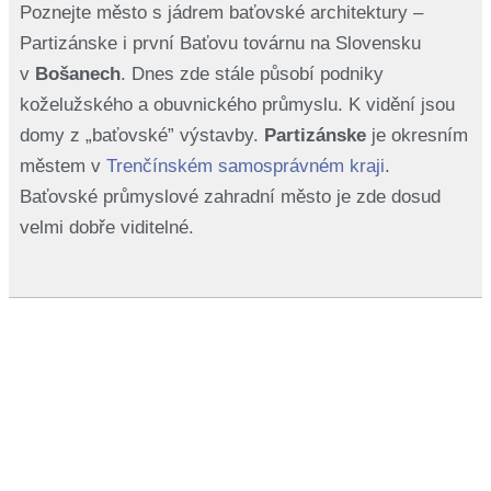
Poznejte město s jádrem baťovské architektury –
Partizánske i první Baťovu továrnu na Slovensku
v
Bošanech
. Dnes zde stále působí podniky
koželužského a obuvnického průmyslu. K vidění jsou
domy z „baťovské” výstavby.
Partizánske
je okresním
městem v
Trenčínském samosprávném kraji
.
Baťovské průmyslové zahradní město je zde dosud
velmi dobře viditelné.