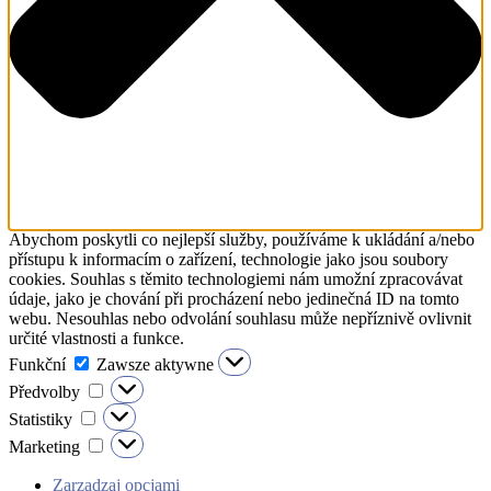
Abychom poskytli co nejlepší služby, používáme k ukládání a/nebo
přístupu k informacím o zařízení, technologie jako jsou soubory
cookies. Souhlas s těmito technologiemi nám umožní zpracovávat
údaje, jako je chování při procházení nebo jedinečná ID na tomto
webu. Nesouhlas nebo odvolání souhlasu může nepříznivě ovlivnit
určité vlastnosti a funkce.
Funkční
Zawsze aktywne
Předvolby
Statistiky
Marketing
Zarządzaj opcjami