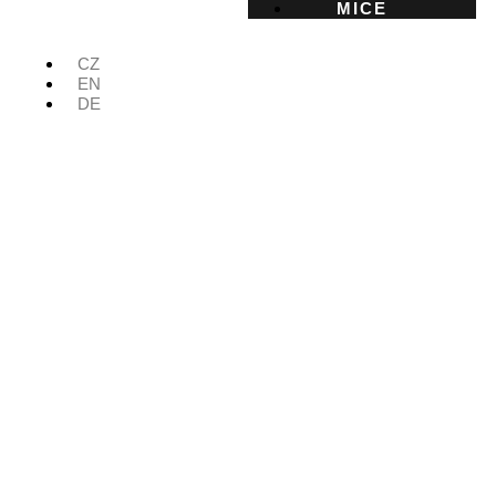
MICE
CZ
EN
DE