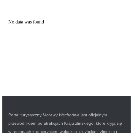
No data was found
Portal turystyczny
Morawy Wschodnie
jest oficjalnym
przewodnikiem po atrakcjach Kraju zlińskiego, które kryją się
w regionach kromieryskim, wołoskim, slováckim, zlińskim i