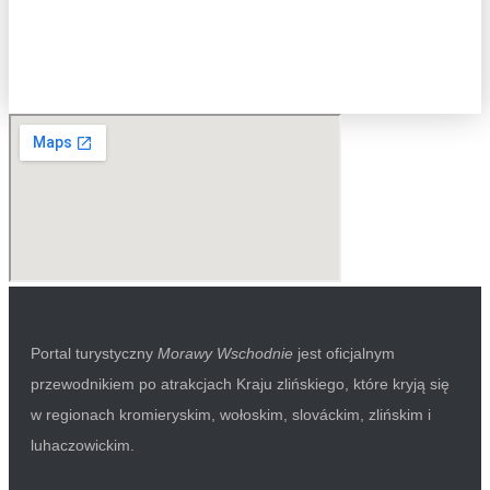
Portal turystyczny
Morawy Wschodnie
jest oficjalnym
przewodnikiem po atrakcjach Kraju zlińskiego, które kryją się
w regionach kromieryskim, wołoskim, slováckim, zlińskim i
luhaczowickim.