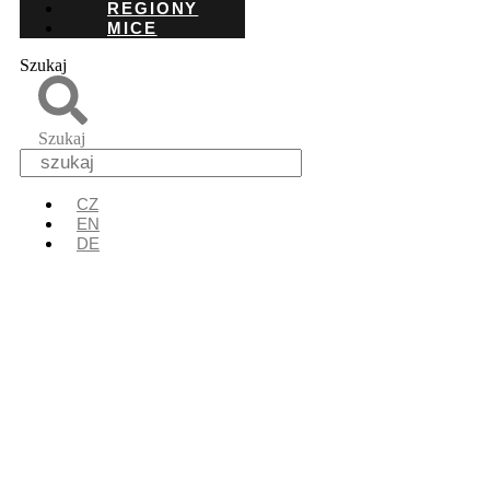
REGIONY
MICE
Szukaj
Szukaj
CZ
EN
DE