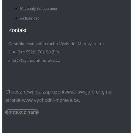
Materiały do pobrania
Aktualność
Kontakt
Centrála cestovního ruchu Východní Moravy, o. p. s.
J. A. Bati 5520, 761 90 Zlín
info(@)vychodni-morava.cz
Chcesz również zaprezentować swoją ofertę na
stronie www.vychodni-morava.cz.
kontakt z nami