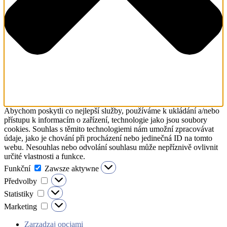
Abychom poskytli co nejlepší služby, používáme k ukládání a/nebo
přístupu k informacím o zařízení, technologie jako jsou soubory
cookies. Souhlas s těmito technologiemi nám umožní zpracovávat
údaje, jako je chování při procházení nebo jedinečná ID na tomto
webu. Nesouhlas nebo odvolání souhlasu může nepříznivě ovlivnit
určité vlastnosti a funkce.
Funkční
Funkční
Zawsze aktywne
Předvolby
Předvolby
Statistiky
Statistiky
Marketing
Marketing
Zarządzaj opcjami