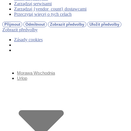
Zarządzaj serwisami
Zarządzaj {vendor_count} dostawcami
Przeczytaj więcej o tych celach
Přijmout
Odmítnout
Zobrazit předvolby
Uložit předvolby
Zobrazit předvolby
Zásady cookies
Przejdź
do
treści
Morawa Wschodnia
Urlop