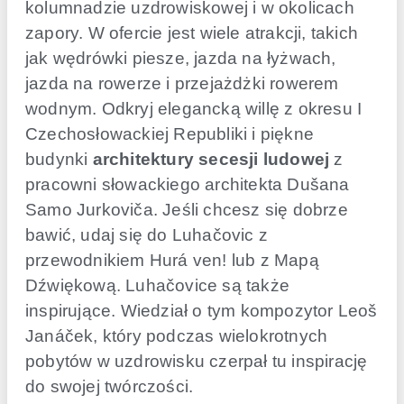
kolumnadzie uzdrowiskowej i w okolicach
zapory. W ofercie jest wiele atrakcji, takich
jak wędrówki piesze, jazda na łyżwach,
jazda na rowerze i przejażdżki rowerem
wodnym. Odkryj elegancką willę z okresu I
Czechosłowackiej Republiki i piękne
budynki
architektury secesji ludowej
z
pracowni słowackiego architekta Dušana
Samo Jurkoviča. Jeśli chcesz się dobrze
bawić, udaj się do Luhačovic z
przewodnikiem Hurá ven! lub z Mapą
Dźwiękową. Luhačovice są także
inspirujące. Wiedział o tym kompozytor Leoš
Janáček, który podczas wielokrotnych
pobytów w uzdrowisku czerpał tu inspirację
do swojej twórczości.