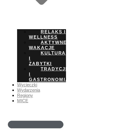
RELAKS I
WELLNESS
AKTYWNE
WAKACJE
KULTURA
I
ZABYTKI
TRADYCJE
I
GASTRONOMIA
Wycieczki
Wydarzenia
Regiony
MICE