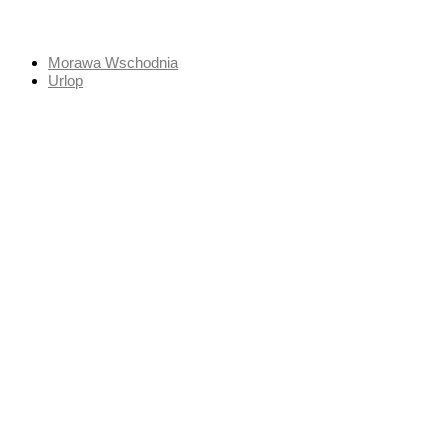
Przejdź
do
treści
Morawa Wschodnia
Urlop