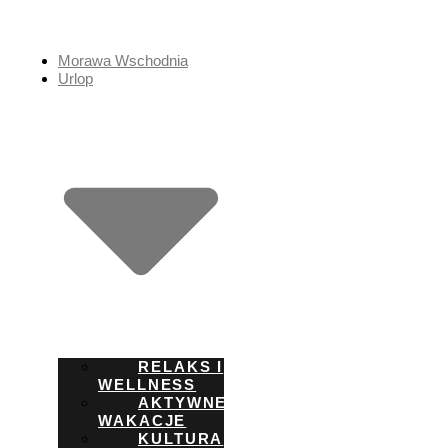
Przejdź
do
treści
Morawa Wschodnia
Urlop
RELAKS I
WELLNESS
AKTYWNE
WAKACJE
KULTURA