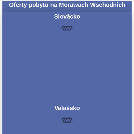
Oferty pobytu na Morawach Wschodnich
Slovácko
www
Valašsko
www