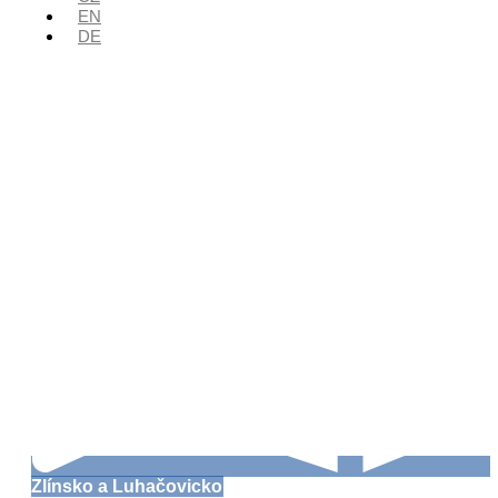
EN
DE
Zlínsko a Luhačovicko