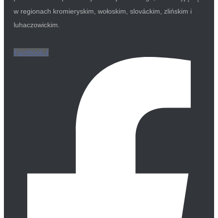
w regionach kromieryskim, wołoskim, slováckim, zlińskim i
luhaczowickim.
Facebook-f