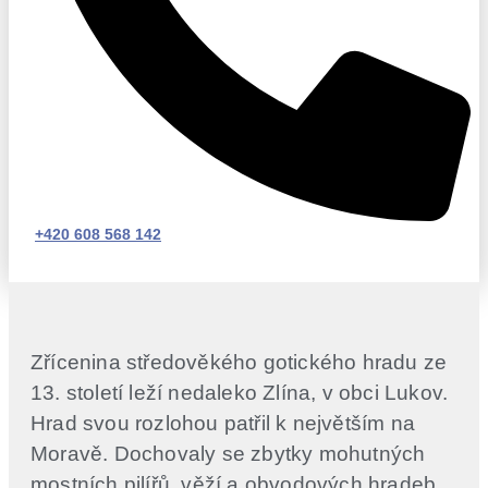
+420 608 568 142
Zřícenina středověkého gotického hradu ze
13. století leží nedaleko Zlína, v obci Lukov.
Hrad svou rozlohou patřil k největším na
Moravě. Dochovaly se zbytky mohutných
mostních pilířů, věží a obvodových hradeb.