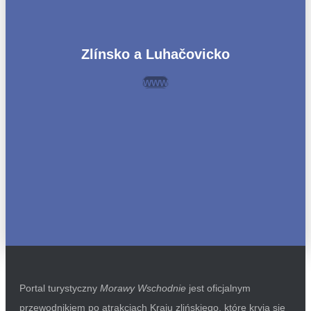
Zlínsko a Luhačovicko
www
Portal turystyczny
Morawy Wschodnie
jest oficjalnym
przewodnikiem po atrakcjach Kraju zlińskiego, które kryją się