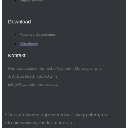
Napisz do nas
Download
Materiały do pobrania
Aktualność
Kontakt
Centrála cestovního ruchu Východní Moravy, o. p. s.
J. A. Bati 5520, 761 90 Zlín
info(@)vychodni-morava.cz
Chcesz również zaprezentować swoją ofertę na
stronie www.vychodni-morava.cz.