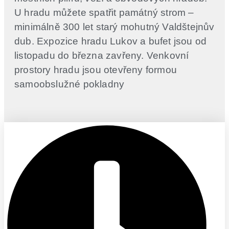
U hradu můžete spatřit památný strom –
minimálně 300 let starý mohutný Valdštejnův
dub. Expozice hradu Lukov a bufet jsou od
listopadu do března zavřeny. Venkovní
prostory hradu jsou otevřeny formou
samoobslužné pokladny