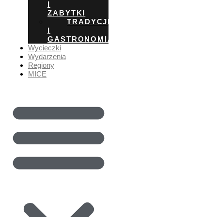
I
ZABYTKI
TRADYCJE
I
GASTRONOMIA
Wycieczki
Wydarzenia
Regiony
MICE