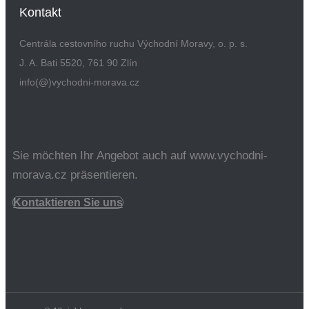
Kontakt
Centrála cestovního ruchu Východní Moravy, o. p. s.
J. A. Bati 5520, 761 90 Zlín
info(@)vychodni-morava.cz
Sie möchten Ihr Angebot auch auf www.vychodni-
morava.cz präsentieren.
Kontaktieren Sie uns