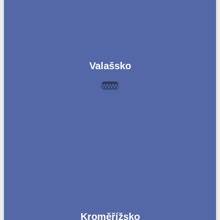
Valašsko
www
Kroměřížsko