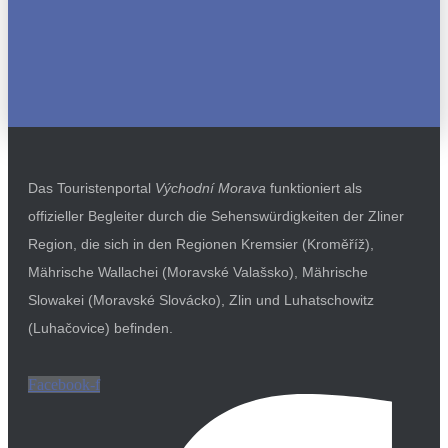
Das Touristenportal
Východní Morava
funktioniert als
offizieller Begleiter durch die Sehenswürdigkeiten der Zliner
Region, die sich in den Regionen Kremsier (Kroměříž),
Mährische Wallachei (Moravské Valašsko), Mährische
Slowakei (Moravské Slovácko), Zlin und Luhatschowitz
(Luhačovice) befinden.
Facebook-f