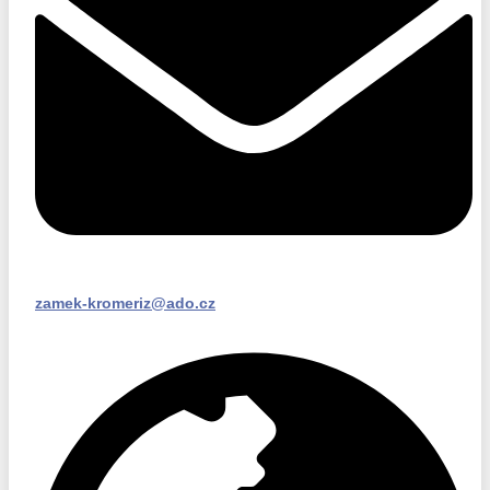
zamek-kromeriz@ado.cz