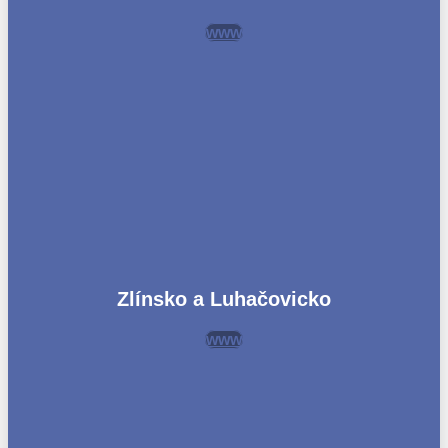
www
Zlínsko a Luhačovicko
www