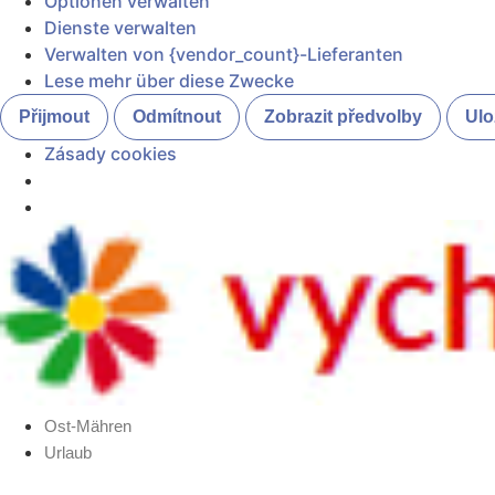
Optionen verwalten
Dienste verwalten
Verwalten von {vendor_count}-Lieferanten
Lese mehr über diese Zwecke
Přijmout
Odmítnout
Zobrazit předvolby
Ulo
Zásady cookies
Zum
Inhalt
springen
Ost-Mähren
Urlaub