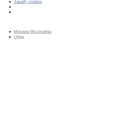
Zásady cookies
Przejdź
do
Morawa Wschodnia
treści
Urlop