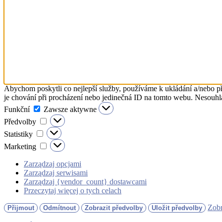
Abychom poskytli co nejlepší služby, používáme k ukládání a/nebo př
je chování při procházení nebo jedinečná ID na tomto webu. Nesouhlas
Funkční
Funkční
Zawsze aktywne
Předvolby
Předvolby
Statistiky
Statistiky
Marketing
Marketing
Zarządzaj opcjami
Zarządzaj serwisami
Zarządzaj {vendor_count} dostawcami
Przeczytaj więcej o tych celach
Zobr
Přijmout
Odmítnout
Zobrazit předvolby
Uložit předvolby