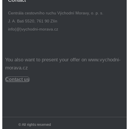
Contact
Centrála cestovního ruchu Východní Moravy, o. p. s.
J. A. Bati 5520, 761 90 Zlín
info(@)vychodni-morava.cz
You also want to present your offer on www.vychodni-
morava.cz
Contact us
© All rights reserved