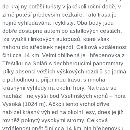
do krajiny potěší turisty v jakékoli roční době, v
zimě potěší především běžkaře. Tato trasa je
hojně vyhledávána i cyklisty. Oba body jsou
dobře dostupné autem po asfaltových cestách,
lze využít i linkových autobusů, které však
nahoru do středisek nejezdí. Celková vzdálenost
činí cca 14 km. Velmi oblíbená je i hřebenovka z
Třeštíku na Soláň s dechberoucími panoramaty.
Díky absenci větších výškových rozdílů se jedná
o pohodlnou a příjemnou trasu, s mnoha
krásnými výhledy na okolní hory. Na trase se
nachází i nejvyšší bod Vsetínských vrchů – hora
Vysoká (1024 m). Ačkoli tento vrchol dříve
nabízel krásný výhled na okolní lesy, dnes je již
rovněž pokrytý vysokými stromy. Celková
vzdálenost opět činí cca 14 km. Na hřebenovku