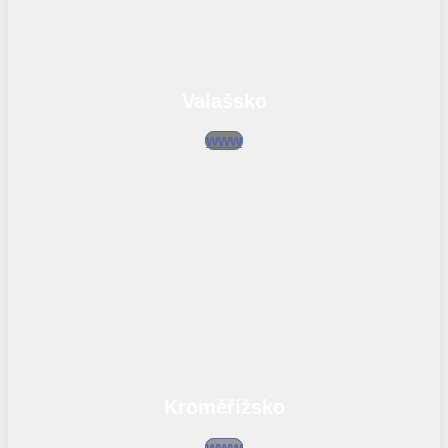
Valašsko
www
Kroměřížsko
www