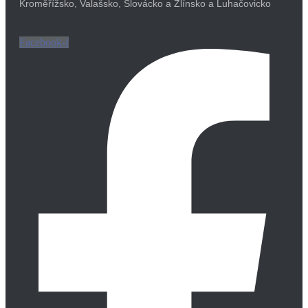
Kroměřížsko, Valašsko, Slovácko a Zlínsko a Luhačovicko
Facebook-f