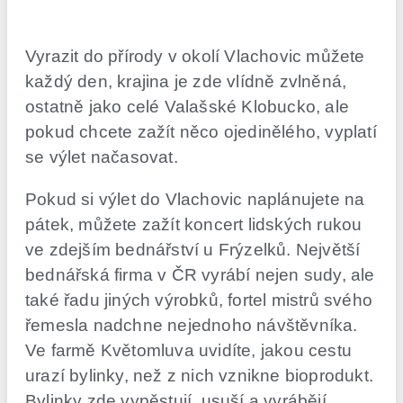
Vyrazit do přírody v okolí Vlachovic můžete
každý den, krajina je zde vlídně zvlněná,
ostatně jako celé Valašské Klobucko, ale
pokud chcete zažít něco ojedinělého, vyplatí
se výlet načasovat.
Pokud si výlet do Vlachovic naplánujete na
pátek, můžete zažít koncert lidských rukou
ve zdejším bednářství u Frýzelků. Největší
bednářská firma v ČR vyrábí nejen sudy, ale
také řadu jiných výrobků, fortel mistrů svého
řemesla nadchne nejednoho návštěvníka.
Ve farmě Květomluva uvidíte, jakou cestu
urazí bylinky, než z nich vznikne bioprodukt.
Bylinky zde vypěstují, usuší a vyrábějí