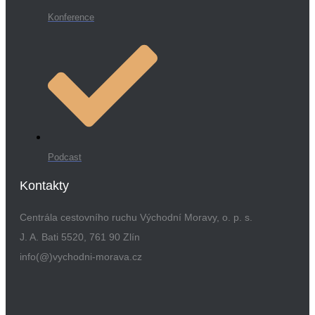
Konference
Podcast
Kontakty
Centrála cestovního ruchu Východní Moravy, o. p. s.
J. A. Bati 5520, 761 90 Zlín
info(@)vychodni-morava.cz