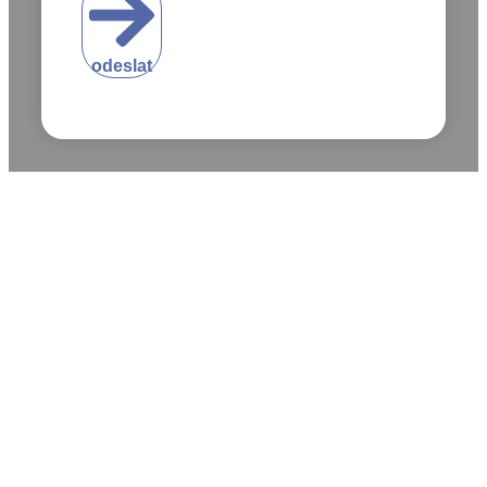
odeslat