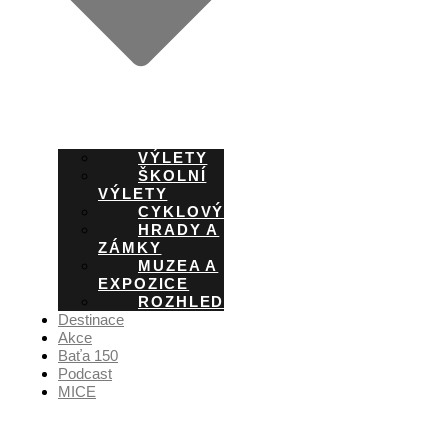
VÝLETY
ŠKOLNÍ
VÝLETY
CYKLOVÝLETY
HRADY A
ZÁMKY
MUZEA A
EXPOZICE
ROZHLEDNY
Destinace
Akce
Baťa 150
Podcast
MICE