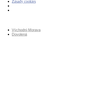
Zásady cookies
Přejít
k
obsahu
Východní-Morava
Dovolená