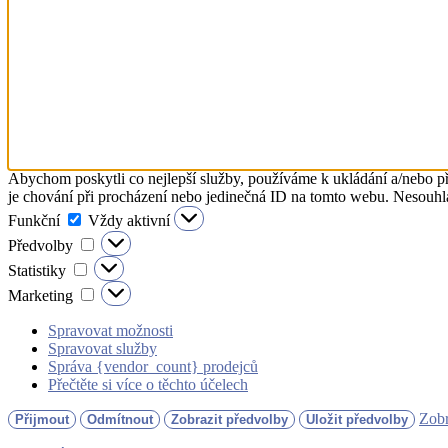
Abychom poskytli co nejlepší služby, používáme k ukládání a/nebo př
je chování při procházení nebo jedinečná ID na tomto webu. Nesouhlas
Funkční
Funkční
Vždy aktivní
Předvolby
Předvolby
Statistiky
Statistiky
Marketing
Marketing
Spravovat možnosti
Spravovat služby
Správa {vendor_count} prodejců
Přečtěte si více o těchto účelech
Zobr
Přijmout
Odmítnout
Zobrazit předvolby
Uložit předvolby