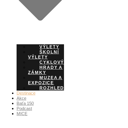
VÝLETY
ŠKOLNÍ
VÝLETY
CYKLOVÝLETY
HRADY A
ZÁMKY
MUZEA A
EXPOZICE
ROZHLEDNY
Destinace
Akce
Baťa 150
Podcast
MICE