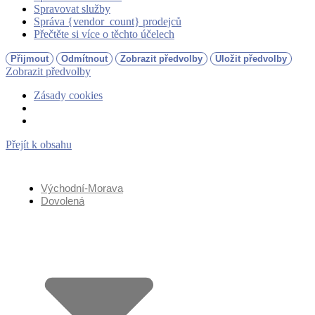
Spravovat služby
Správa {vendor_count} prodejců
Přečtěte si více o těchto účelech
Přijmout
Odmítnout
Zobrazit předvolby
Uložit předvolby
Zobrazit předvolby
Zásady cookies
Přejít k obsahu
Východní-Morava
Dovolená