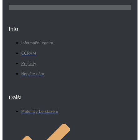
Info
Informační centra
CCRVM
Projekty
Napište nám
Další
Materiály ke stažení