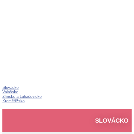
Regiony
Východní
Morava
Slovácko
Valašsko
Zlínsko a Luhačovicko
Kroměřížsko
SLOVÁCKO