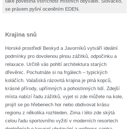
také pověstná vstřícnost místních obyvatel. Slovácko,
se právem pyšní oceněním EDEN.
Krajina snů
Horské prostředí Beskyd a Javorníků vytváří ideální
podmínky pro dovolenou plnou zážitků, odpočinku a
relaxace. Určitě vás pohltí architektura starých
dřevěnic. Pochutnáte si na frgálech – typických
koláčích. Valašská rázovitá krajina je plná kopců,
krásné přírody, upřímných a pohostinných lidí. Zdejší
místa nabízí řadu zážitků, vyjet si zde můžete na kole,
projít se po hřebenech hor nebo obdivovat krásu
regionu z několika rozhleden. Zima i léto zde skýtá
celou řadu sportovního vyžití v moderních resortech
doplněných o luxusní ubytování a wellness centra.