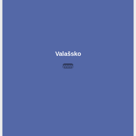
Valašsko
www