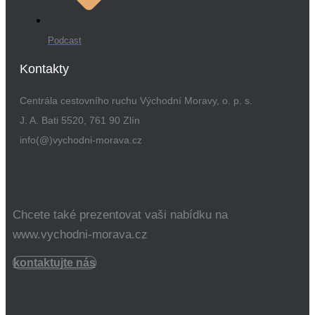
Podcast
Kontakty
Centrála cestovního ruchu Východní Moravy, o. p. s.
J. A. Bati 5520, 761 90 Zlín
info(@)vychodni-morava.cz
Chcete také prezentovat vaši nabídku na
www.vychodni-morava.cz
kontaktujte nás