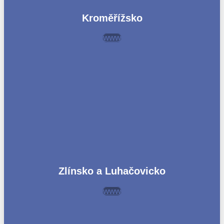
Kroměřížsko
www
Zlínsko a Luhačovicko
www