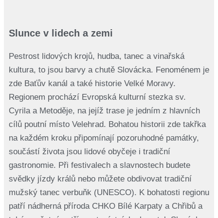
Slunce v lidech a zemi
Pestrost lidových krojů, hudba, tanec a vinařská
kultura, to jsou barvy a chutě Slovácka. Fenoménem je
zde Baťův kanál a také historie Velké Moravy.
Regionem prochází Evropská kulturní stezka sv.
Cyrila a Metoděje, na jejíž trase je jedním z hlavních
cílů poutní místo Velehrad. Bohatou historii zde takřka
na každém kroku připomínají pozoruhodné památky,
součástí života jsou lidové obyčeje i tradiční
gastronomie. Při festivalech a slavnostech budete
svědky jízdy králů nebo můžete obdivovat tradiční
mužský tanec verbuňk (UNESCO). K bohatosti regionu
patří nádherná příroda CHKO Bílé Karpaty a Chřibů a