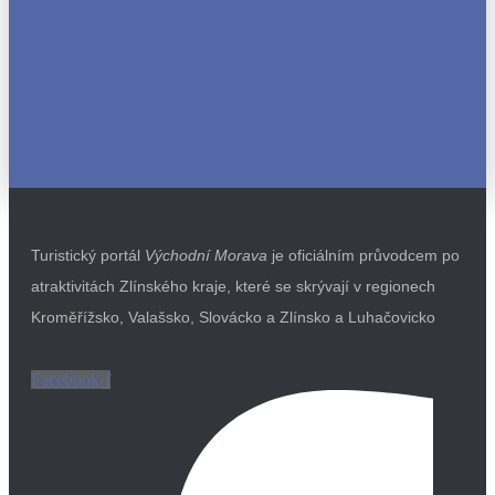
Turistický portál
Východní Morava
je oficiálním průvodcem po
atraktivitách Zlínského kraje, které se skrývají v regionech
Kroměřížsko, Valašsko, Slovácko a Zlínsko a Luhačovicko
Facebook-f