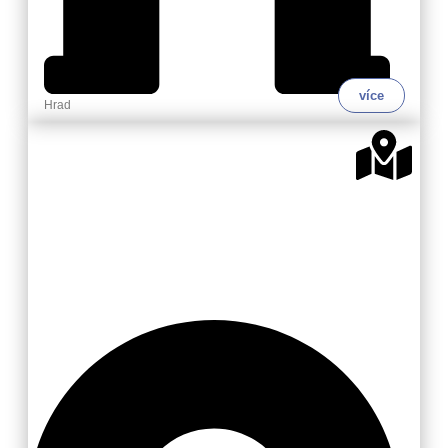
více
Hrad
Valašsko