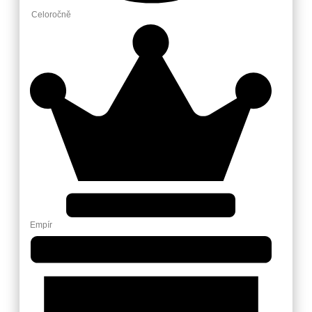
Celoročně
Empír