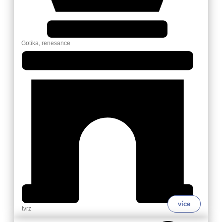
Gotika, renesance
více
tvrz