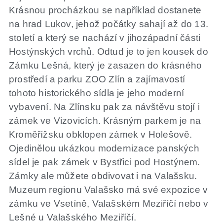
Krásnou procházkou se například dostanete
na hrad Lukov, jehož počátky sahají až do 13.
století a který se nachází v jihozápadní části
Hostýnských vrchů. Odtud je to jen kousek do
Zámku Lešná, který je zasazen do krásného
prostředí a parku ZOO Zlín a zajímavostí
tohoto historického sídla je jeho moderní
vybavení. Na Zlínsku pak za návštěvu stojí i
zámek ve Vizovicích. Krásným parkem je na
Kroměřížsku obklopen zámek v Holešově.
Ojedinělou ukázkou modernizace panských
sídel je pak zámek v Bystřici pod Hostýnem.
Zámky ale můžete obdivovat i na Valašsku.
Muzeum regionu Valašsko má své expozice v
zámku ve Vsetíně, Valašském Meziříčí nebo v
Lešné u Valašského Meziříčí.