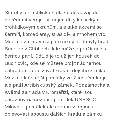
Starobylá šlechtická sídla se dostávají do
povědomí veřejnosti nejen díky klasickým
prohlídkovým okruhům, ale také akcemi se
šermíři, komedianty, strašidly, a mnohem víc.
Mezi nejzajímavější patří nikdy nedobytý hrad
Buchlov v Chřibech, kde můžete prožít noc s
černou paní. Odtud je to už jen kousek do
Buchlovic, kde se můžete projít nádhernou
zahradou a obdivovat krásu zdejšího zámku.
Mezi nejkrásnější památky ve Zlínském kraji
ale patří Arcibiskupský zámek, Podzámecká a
Květná zahrada v Kroměříži, které jsou
zařazeny na seznam památek UNESCO.
Milovníci památek ale mohou v regionu
objevovat i spoustu dalších hradů a zámků.