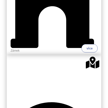
více
Zámek
Valašsko