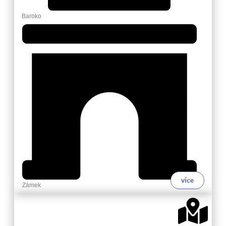
Baroko
více
Zámek