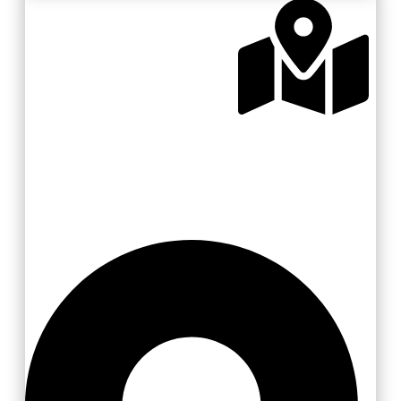
Zlínsko a Luhačovicko