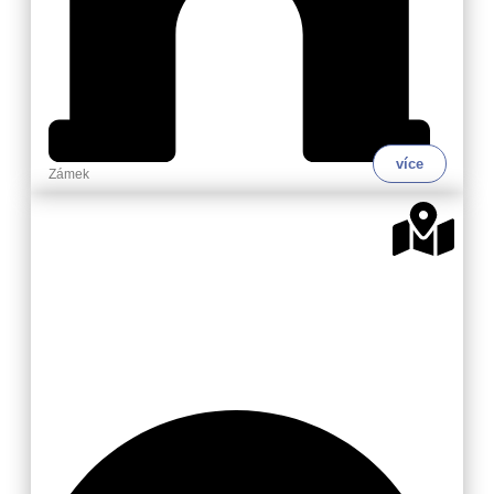
více
Zámek
Valašsko