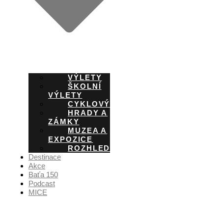
VÝLETY
ŠKOLNÍ
VÝLETY
CYKLOVÝLETY
HRADY A
ZÁMKY
MUZEA A
EXPOZICE
ROZHLEDNY
Destinace
Akce
Baťa 150
Podcast
MICE