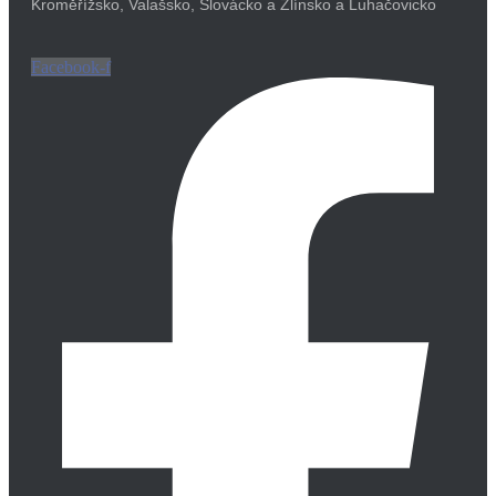
Kroměřížsko, Valašsko, Slovácko a Zlínsko a Luhačovicko
Facebook-f