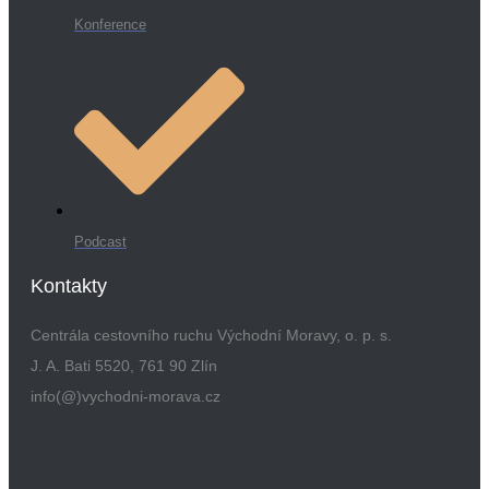
Konference
Podcast
Kontakty
Centrála cestovního ruchu Východní Moravy, o. p. s.
J. A. Bati 5520, 761 90 Zlín
info(@)vychodni-morava.cz