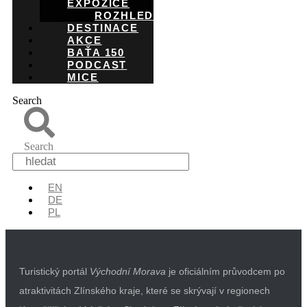
EXPOZICE
ROZHLEDNY
DESTINACE
AKCE
BAŤA 150
PODCAST
MICE
Search
Search
EN
DE
PL
Turistický portál
Východní Morava
je oficiálním průvodcem po
atraktivitách Zlínského kraje, které se skrývají v regionech