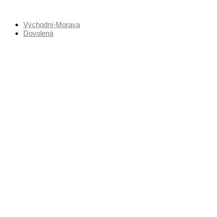
Přejít
k
Východní-Morava
obsahu
Dovolená