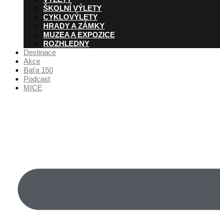
ŠKOLNÍ VÝLETY
CYKLOVÝLETY
HRADY A ZÁMKY
MUZEA A EXPOZICE
ROZHLEDNY
Destinace
Akce
Baťa 150
Podcast
MICE