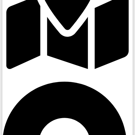
Zlínsko a Luhačovicko