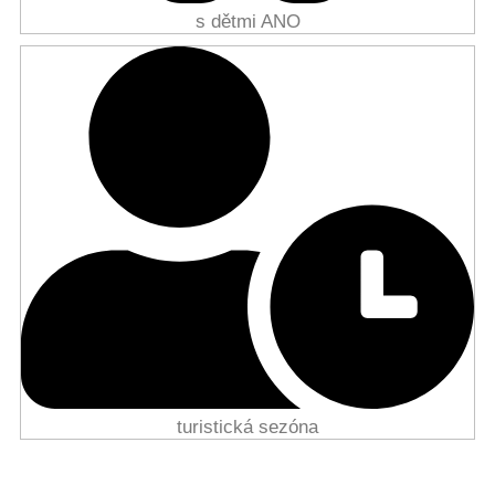
s dětmi ANO
turistická sezóna