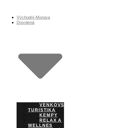
Přejít
k
obsahu
Východní-Morava
Dovolená
VENKOVSKÁ
TURISTIKA
KEMPY
RELAX A
WELLNES