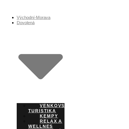
Přejít
k
obsahu
Východní-Morava
Dovolená
VENKOVSKÁ
TURISTIKA
KEMPY
RELAX A
WELLNES