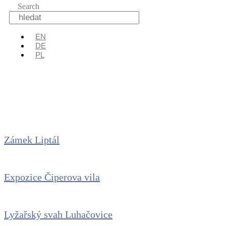
Search
EN
DE
PL
Archivy:
Dovolená
Zámek Liptál
Expozice Čiperova vila
Lyžařský svah Luhačovice