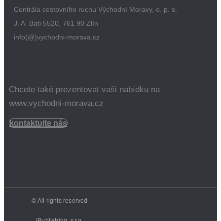
Centrála cestovního ruchu Východní Moravy, o. p. s.
J. A. Bati 5520, 761 90 Zlín
info(@)vychodni-morava.cz
Chcete také prezentovat vaši nabídku na
www.vychodni-morava.cz
kontaktujte nás
© All rights reserved
iPublishing, s.r.o.