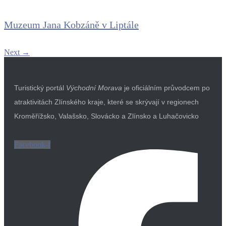
Muzeum Jana Kobzáně v Liptále
Next
→
Turistický portál
Východní Morava
je oficiálním průvodcem po
atraktivitách Zlínského kraje, které se skrývají v regionech
Kroměřížsko, Valašsko, Slovácko a Zlínsko a Luhačovicko
Facebook-f