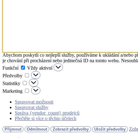
Abychom poskytli co nejlepší služby, používáme k ukládání a/nebo př
je chování při procházení nebo jedinečná ID na tomto webu. Nesouhlas
Funkční
Funkční
Vždy aktivní
Předvolby
Předvolby
Statistiky
Statistiky
Marketing
Marketing
Spravovat možnosti
Spravovat služby
Správa {vendor_count} prodejců
Přečtěte si více o těchto účelech
Zobr
Přijmout
Odmítnout
Zobrazit předvolby
Uložit předvolby