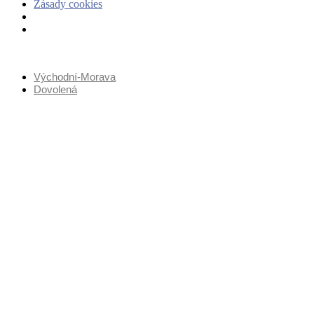
Zásady cookies
Přejít
k
Východní-Morava
obsahu
Dovolená