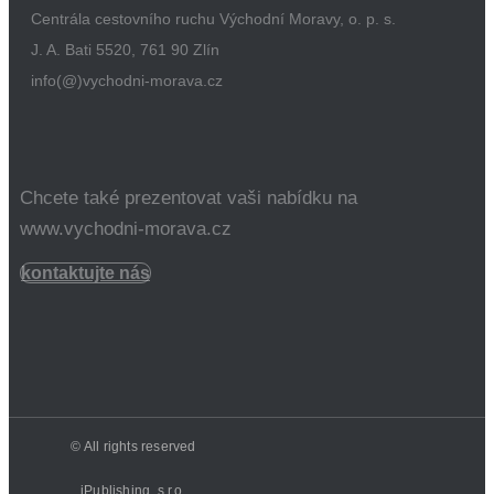
Centrála cestovního ruchu Východní Moravy, o. p. s.
J. A. Bati 5520, 761 90 Zlín
info(@)vychodni-morava.cz
Chcete také prezentovat vaši nabídku na
www.vychodni-morava.cz
kontaktujte nás
© All rights reserved
iPublishing, s.r.o.