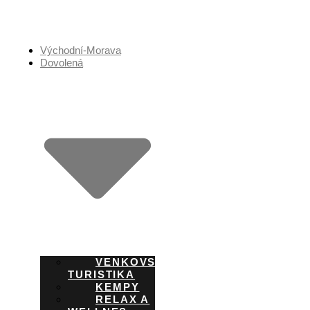
Přejít
k
obsahu
Východní-Morava
Dovolená
VENKOVSKÁ
TURISTIKA
KEMPY
RELAX A