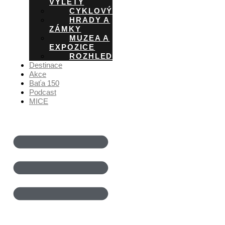
VÝLETY
CYKLOVÝLETY
HRADY A
ZÁMKY
MUZEA A
EXPOZICE
ROZHLEDNY
Destinace
Akce
Baťa 150
Podcast
MICE