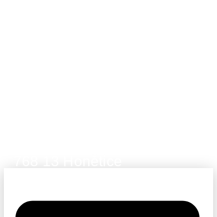
Dvůr Honětice, Honětice 16,
768 13 Honětice