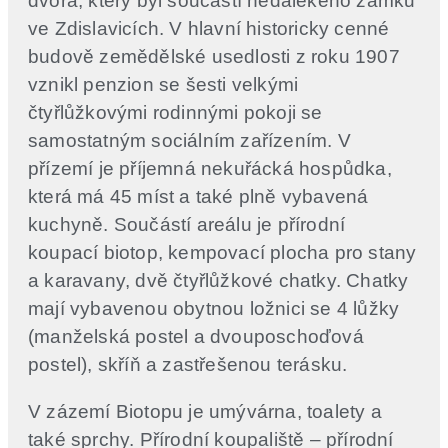
dvora, který byl součástí nedalekého zámku
ve Zdislavicích. V hlavní historicky cenné
budově zemědělské usedlosti z roku 1907
vznikl penzion se šesti velkými
čtyřlůžkovými rodinnými pokoji se
samostatným sociálním zařízením. V
přízemí je příjemná nekuřácká hospůdka,
která má 45 míst a také plně vybavená
kuchyně. Součástí areálu je přírodní
koupací biotop, kempovací plocha pro stany
a karavany, dvě čtyřlůžkové chatky. Chatky
mají vybavenou obytnou ložnici se 4 lůžky
(manželská postel a dvouposchoďová
postel), skříň a zastřešenou terásku.
V zázemí Biotopu je umývárna, toalety a
také sprchy. Přírodní koupaliště – přírodní