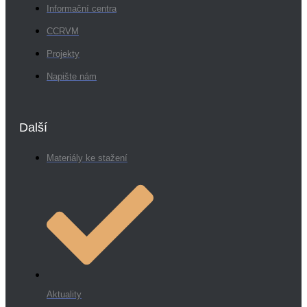
Informační centra
CCRVM
Projekty
Napište nám
Další
Materiály ke stažení
Aktuality