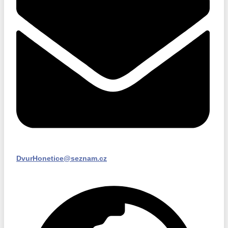
DvurHonetice@seznam.cz