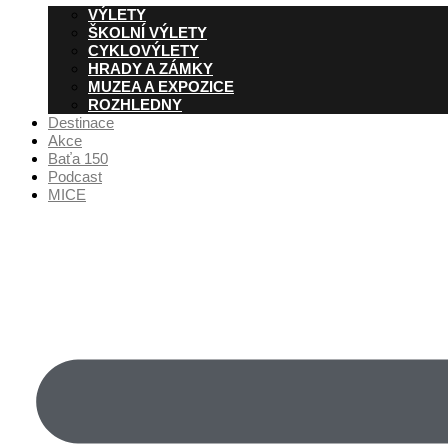
VÝLETY
ŠKOLNÍ VÝLETY
CYKLOVÝLETY
HRADY A ZÁMKY
MUZEA A EXPOZICE
ROZHLEDNY
Destinace
Akce
Baťa 150
Podcast
MICE