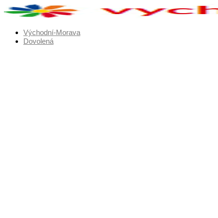
Přejít
k
obsahu
Východní-Morava
Dovolená