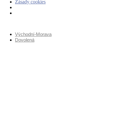
Zásady cookies
Přejít
k
Východní-Morava
obsahu
Dovolená