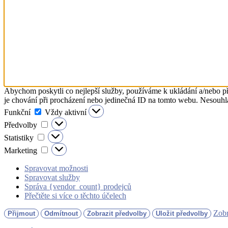
Abychom poskytli co nejlepší služby, používáme k ukládání a/nebo př
je chování při procházení nebo jedinečná ID na tomto webu. Nesouhlas
Funkční
Funkční
Vždy aktivní
Předvolby
Předvolby
Statistiky
Statistiky
Marketing
Marketing
Spravovat možnosti
Spravovat služby
Správa {vendor_count} prodejců
Přečtěte si více o těchto účelech
Zobr
Přijmout
Odmítnout
Zobrazit předvolby
Uložit předvolby