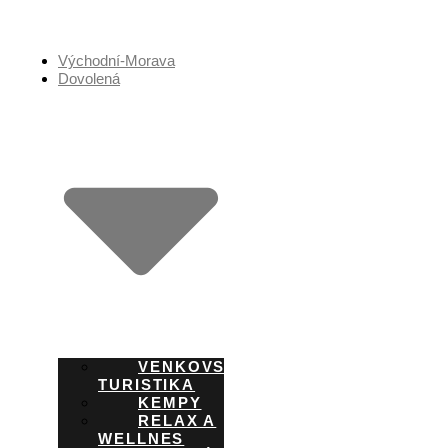
Přejít
k
obsahu
Východní-Morava
Dovolená
VENKOVSKÁ
TURISTIKA
KEMPY
RELAX A
WELLNES