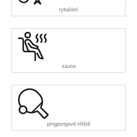
rybaření
sauna
pingpongové hřiště