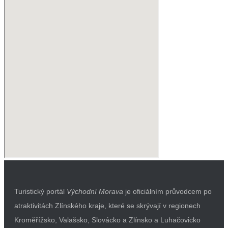
Turistický portál
Východní Morava
je oficiálním průvodcem po
atraktivitách Zlínského kraje, které se skrývají v regionech
Kroměřížsko, Valašsko, Slovácko a Zlínsko a Luhačovicko