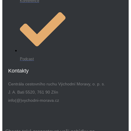
Konference
Podcast
Kontakty
Centrála cestovního ruchu Východní Moravy, o. p. s.
J. A. Bati 5520, 761 90 Zlín
info(@)vychodni-morava.cz