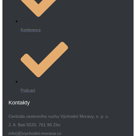
Konference
Podcast
Kontakty
Centrála cestovního ruchu Východní Moravy, o. p. s.
J. A. Bati 5520, 761 90 Zlín
info(@)vychodni-morava.cz