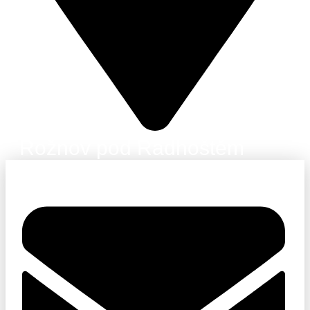
Rožnov pod Radhoštěm