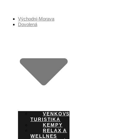
Přejít
k
obsahu
Východní-Morava
Dovolená
VENKOVSKÁ
TURISTIKA
KEMPY
RELAX A
WELLNES