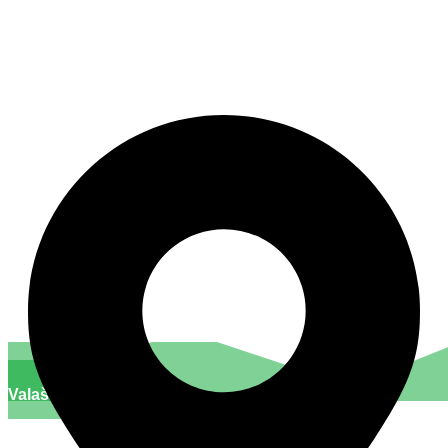
Nerudova 142, 756 61 Rožnov pod Radhoštěm
Valašsko