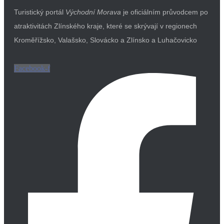
Turistický portál
Východní Morava
je oficiálním průvodcem po
atraktivitách Zlínského kraje, které se skrývají v regionech
Kroměřížsko, Valašsko, Slovácko a Zlínsko a Luhačovicko
Facebook-f