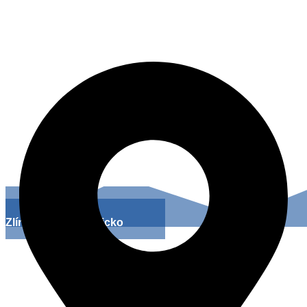
Palackého nám. 373, 763 12 Vizovice
Zlínsko a Luhačovicko