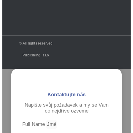
© All rights reserved
iPublishing, s.r.o.
Kontaktujte nás
Napište svůj požadavek a my se Vám
co nejdříve ozveme
Full Name