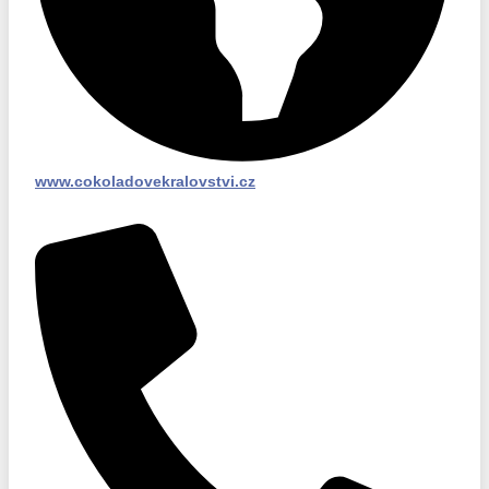
www.cokoladovekralovstvi.cz