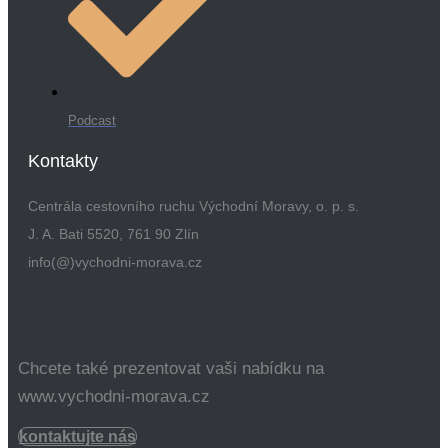
Podcast
Kontakty
Centrála cestovního ruchu Východní Moravy, o. p. s.
J. A. Bati 5520, 761 90 Zlín
info(@)vychodni-morava.cz
Chcete také prezentovat vaši nabídku na
www.vychodni-morava.cz
kontaktujte nás