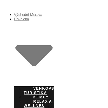
Přejít
k
obsahu
Východní-Morava
Dovolená
VENKOVSKÁ
TURISTIKA
KEMPY
RELAX A
WELLNES