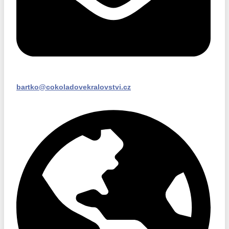
bartko@cokoladovekralovstvi.cz