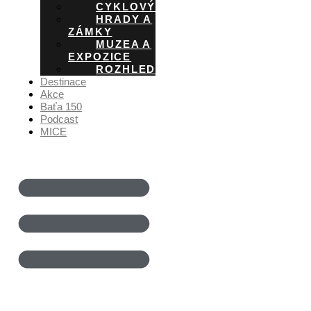
CYKLOVÝLETY
HRADY A
ZÁMKY
MUZEA A
EXPOZICE
ROZHLEDNY
Destinace
Akce
Baťa 150
Podcast
MICE