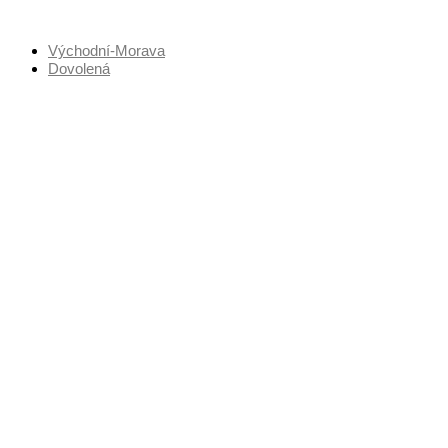
Přejít
k
Východní-Morava
obsahu
Dovolená