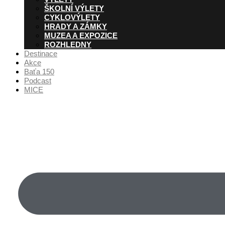
ŠKOLNÍ VÝLETY
CYKLOVÝLETY
HRADY A ZÁMKY
MUZEA A EXPOZICE
ROZHLEDNY
Destinace
Akce
Baťa 150
Podcast
MICE