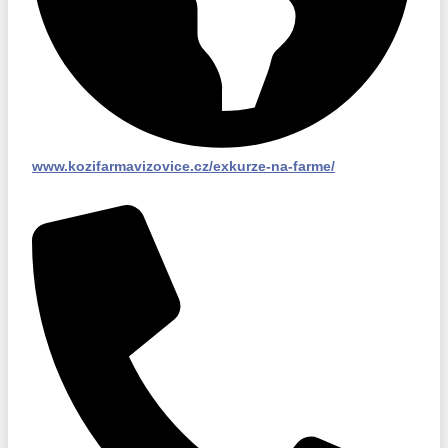
www.kozifarmavizovice.cz/exkurze-na-farme/