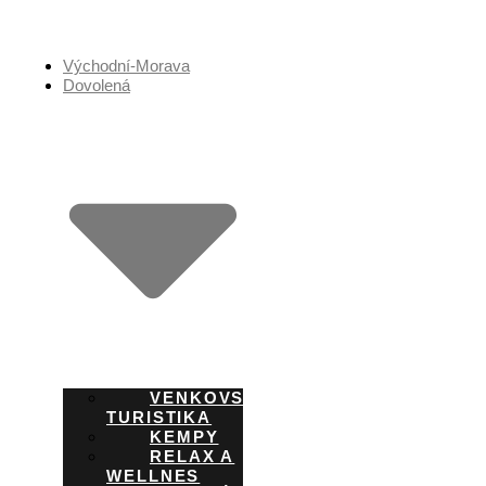
Přejít
k
obsahu
Východní-Morava
Dovolená
VENKOVSKÁ
TURISTIKA
KEMPY
RELAX A
WELLNES