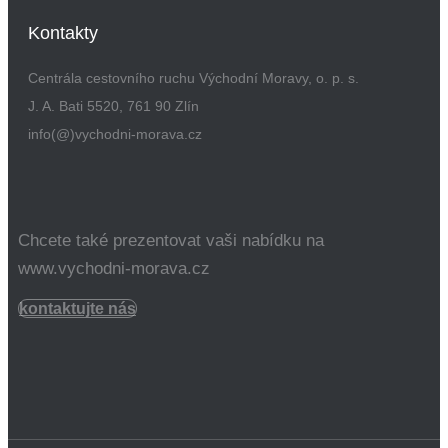
Kontakty
Centrála cestovního ruchu Východní Moravy, o. p. s.
J. A. Bati 5520, 761 90 Zlín
info(@)vychodni-morava.cz
Chcete také prezentovat vaši nabídku na
www.vychodni-morava.cz
kontaktujte nás