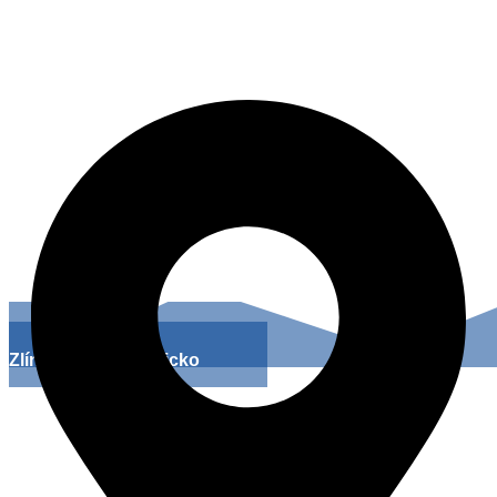
Lázeňská 756, 763 12 Vizovice
Zlínsko a Luhačovicko