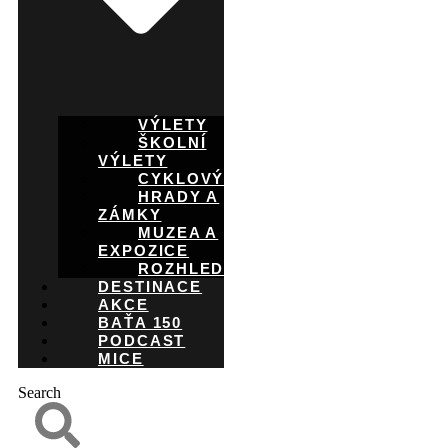
VÝLETY
ŠKOLNÍ
VÝLETY
CYKLOVÝLETY
HRADY A
ZÁMKY
MUZEA A
EXPOZICE
ROZHLEDNY
DESTINACE
AKCE
BAŤA 150
PODCAST
MICE
Search