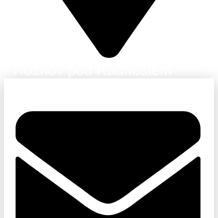
Rožnov pod Radhoštěm