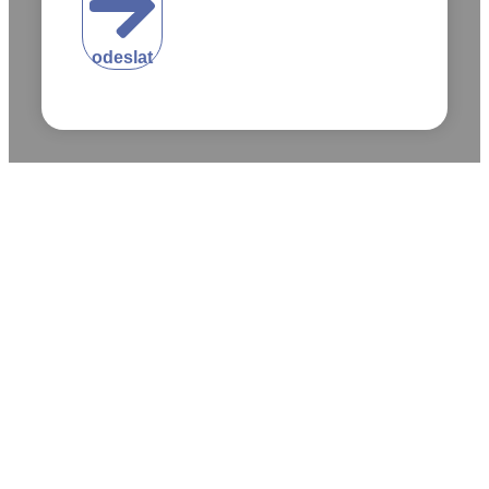
odeslat