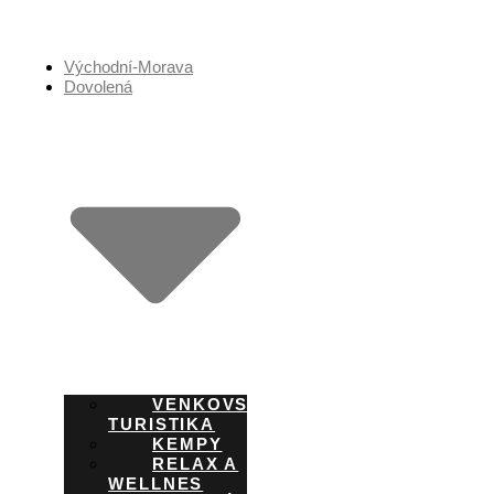
Přejít
k
obsahu
Východní-Morava
Dovolená
VENKOVSKÁ
TURISTIKA
KEMPY
RELAX A
WELLNES