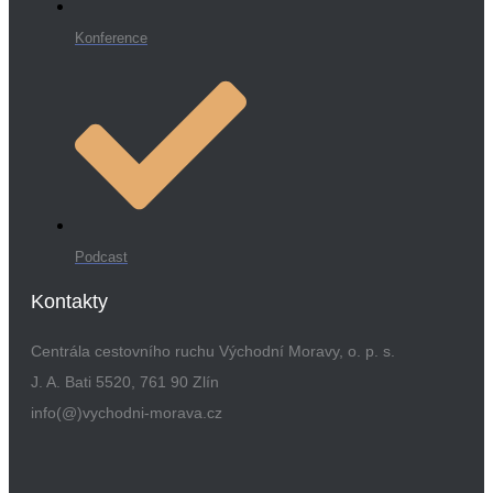
Konference
Podcast
Kontakty
Centrála cestovního ruchu Východní Moravy, o. p. s.
J. A. Bati 5520, 761 90 Zlín
info(@)vychodni-morava.cz