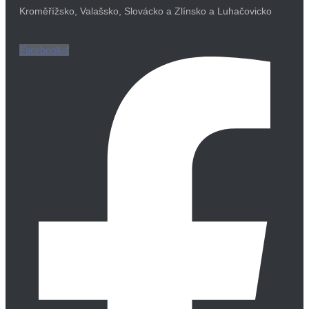
Kroměřížsko, Valašsko, Slovácko a Zlínsko a Luhačovicko
Facebook-f