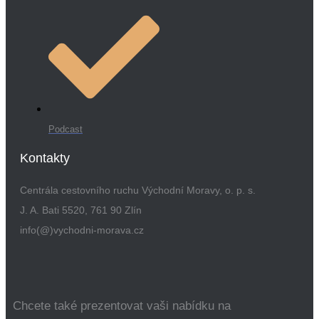
Podcast
Kontakty
Centrála cestovního ruchu Východní Moravy, o. p. s.
J. A. Bati 5520, 761 90 Zlín
info(@)vychodni-morava.cz
Chcete také prezentovat vaši nabídku na