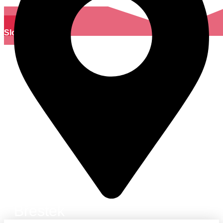
Slovácko
Břestek