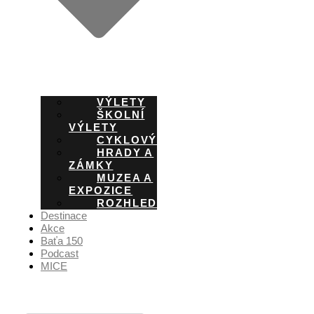
VÝLETY
ŠKOLNÍ
VÝLETY
CYKLOVÝLETY
HRADY A
ZÁMKY
MUZEA A
EXPOZICE
ROZHLEDNY
Destinace
Akce
Baťa 150
Podcast
MICE