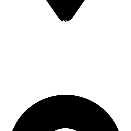
Let balonem –
Břestek
BalonCentrum
Břestek
BalonCentrum 316 687 08 Břestek