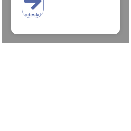
odeslat