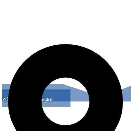
Lázeňské náměstí 127, 763 26 Luhačovice
Zlínsko a Luhačovicko