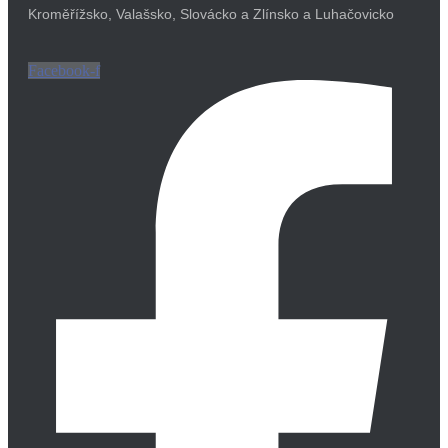
Kroměřížsko, Valašsko, Slovácko a Zlínsko a Luhačovicko
Facebook-f