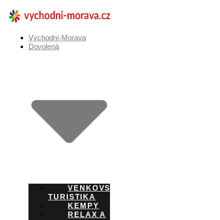
Přejít
k
obsahu
Východní-Morava
Dovolená
VENKOVSKÁ
TURISTIKA
KEMPY
RELAX A