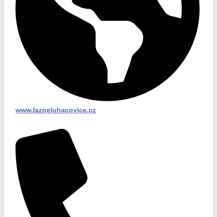
www.lazneluhacovice.cz