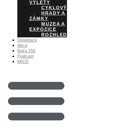
VÝLETY
CYKLOVÝLETY
HRADY A
ZÁMKY
MUZEA A
EXPOZICE
ROZHLEDNY
Destinace
Akce
Baťa 150
Podcast
MICE