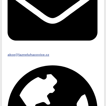
akce@lazneluhacovice.cz