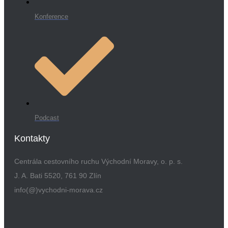
Konference
Podcast
Kontakty
Centrála cestovního ruchu Východní Moravy, o. p. s.
J. A. Bati 5520, 761 90 Zlín
info(@)vychodni-morava.cz