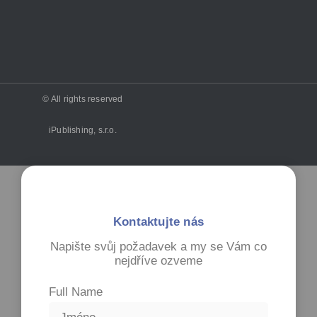
© All rights reserved
iPublishing, s.r.o.
Kontaktujte nás
Napište svůj požadavek a my se Vám co
nejdříve ozveme
Full Name