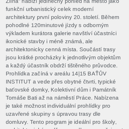
Zlína“ nabízí jedinečný pohled na město jako
funkční urbanistický celek moderní
architektury první poloviny 20. století.​ Během
pohodlné 120minutové jízdy s odborným
výkladem kurátora galerie navštíví účastníci
ikonické stavby i méně známá, ale
architektonicky cenná místa. Součástí trasy
jsou krátké procházky k jednotlivým objektům
a každý účastník obdrží tištěného průvodce.
Prohlídka začíná v areálu 14|15 BAŤŮV
INSTITUT a vede přes obytné čtvrti, typické
baťovské domky, Kolektivní dům i Památník
Tomáše Bati až na náměstí Práce. Nabízena
je také možnost individuální prohlídky pro
uzavřené skupiny s úpravou trasy dle
domluvy. Tento program je ideální pro školy,