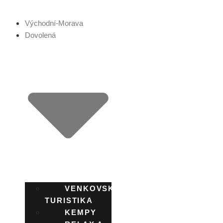
Přejít
k
Východní-Morava
obsahu
Dovolená
VENKOVSKÁ
TURISTIKA
KEMPY