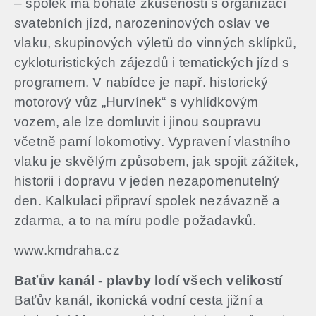
– spolek má bohaté zkušenosti s organizací
svatebních jízd, narozeninových oslav ve
vlaku, skupinových výletů do vinných sklípků,
cykloturistických zájezdů i tematických jízd ​s
programem. V nabídce je např. historický
motorový vůz „Hurvínek“ s vyhlídkovým
vozem, ale lze domluvit i jinou soupravu
včetně parní lokomotivy. Vypravení vlastního
vlaku je skvělým způsobem, jak spojit zážitek,
historii i dopravu v jeden nezapomenutelný
den. Kalkulaci připraví spolek nezávazně a
zdarma, a to na míru podle požadavků.
www.kmdraha.cz
Baťův kanál - plavby lodí všech velikostí
Baťův kanál, ikonická vodní cesta jižní a