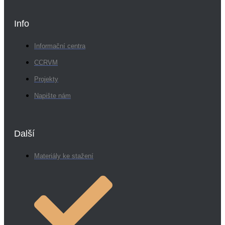
Info
Informační centra
CCRVM
Projekty
Napište nám
Další
Materiály ke stažení