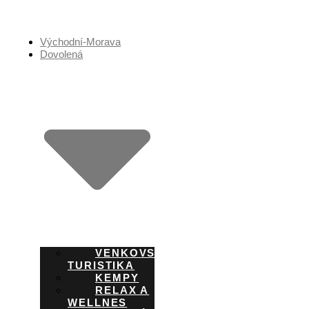
Přejít
k
obsahu
Východní-Morava
Dovolená
VENKOVSKÁ
TURISTIKA
KEMPY
RELAX A
WELLNES