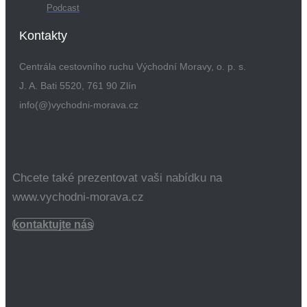
Podcast
Kontakty
Centrála cestovního ruchu Východní Moravy, o. p. s.
J. A. Bati 5520, 761 90 Zlín
info(@)vychodni-morava.cz
Chcete také prezentovat vaši nabídku na
www.vychodni-morava.cz
kontaktujte nás