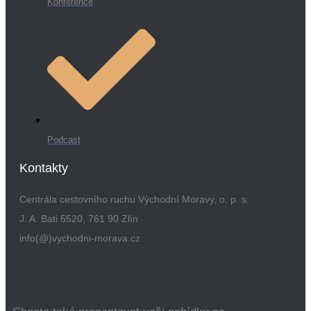
Konference
Podcast
Kontakty
Centrála cestovního ruchu Východní Moravy, o. p. s.
J. A. Bati 5520, 761 90 Zlín
info(@)vychodni-morava.cz