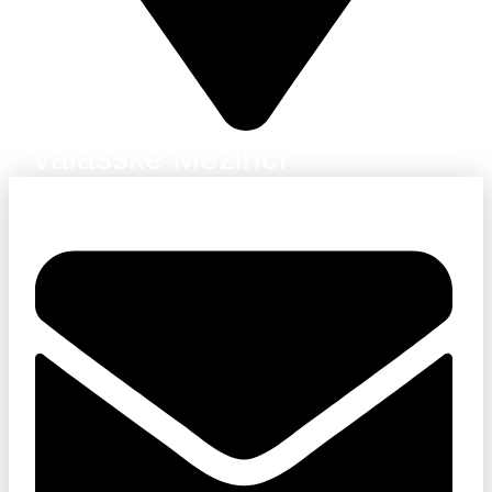
Valašské Meziřičí