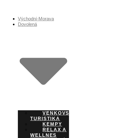
Přejít
k
obsahu
Východní-Morava
Dovolená
VENKOVSKÁ
TURISTIKA
KEMPY
RELAX A
WELLNES