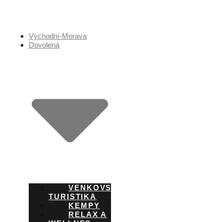
Přejít
k
obsahu
Východní-Morava
Dovolená
VENKOVSKÁ
TURISTIKA
KEMPY
RELAX A