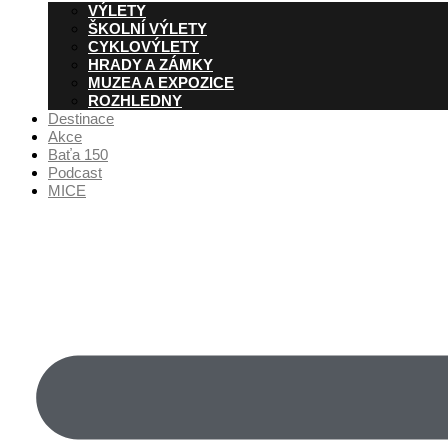
VÝLETY
ŠKOLNÍ VÝLETY
CYKLOVÝLETY
HRADY A ZÁMKY
MUZEA A EXPOZICE
ROZHLEDNY
Destinace
Akce
Baťa 150
Podcast
MICE