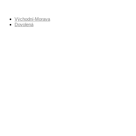
Přejít
k
obsahu
Východní-Morava
Dovolená