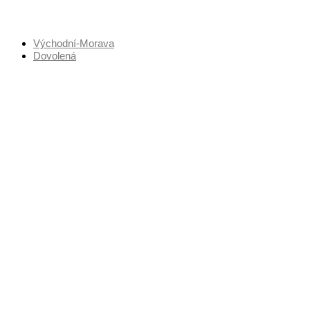
Přejít
k
obsahu
Východní-Morava
Dovolená