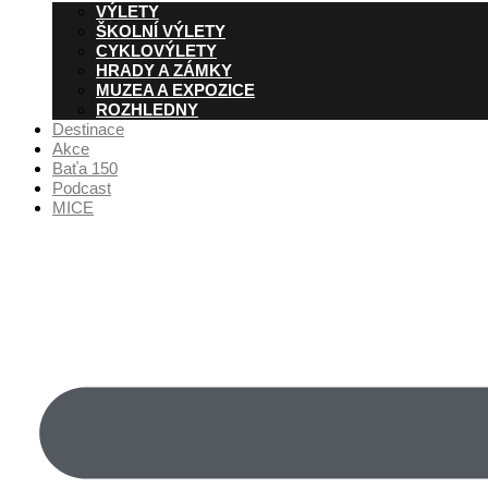
VÝLETY
ŠKOLNÍ VÝLETY
CYKLOVÝLETY
HRADY A ZÁMKY
MUZEA A EXPOZICE
ROZHLEDNY
Destinace
Akce
Baťa 150
Podcast
MICE