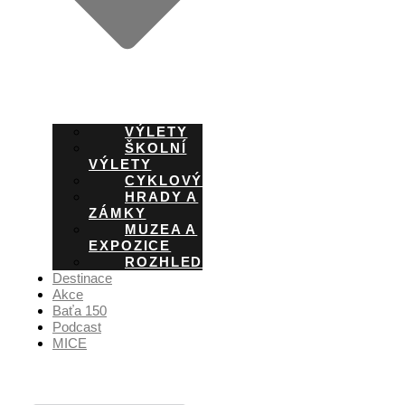
VÝLETY
ŠKOLNÍ
VÝLETY
CYKLOVÝLETY
HRADY A
ZÁMKY
MUZEA A
EXPOZICE
ROZHLEDNY
Destinace
Akce
Baťa 150
Podcast
MICE