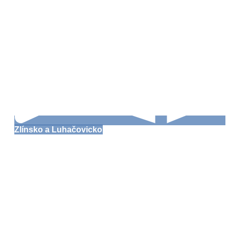
Zlínsko a Luhačovicko
Vizovice nejsou jen
slivovice!