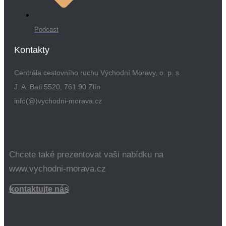
Podcast
Kontakty
Centrála cestovního ruchu Východní Moravy, o. p. s.
J. A. Bati 5520, 761 90 Zlín
info(@)vychodni-morava.cz
Chcete také prezentovat vaši nabídku na
www.vychodni-morava.cz
kontaktujte nás