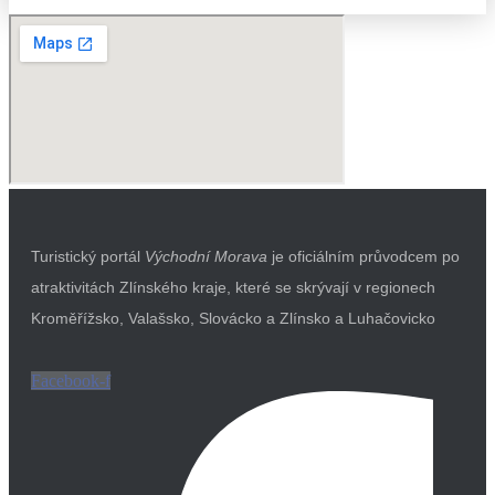
Turistický portál
Východní Morava
je oficiálním průvodcem po
atraktivitách Zlínského kraje, které se skrývají v regionech
Kroměřížsko, Valašsko, Slovácko a Zlínsko a Luhačovicko
Facebook-f