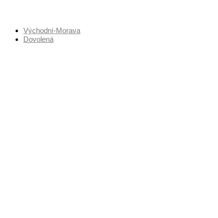
Přejít
k
obsahu
Východní-Morava
Dovolená