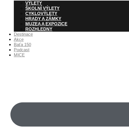
VÝLETY
ŠKOLNÍ VÝLETY
CYKLOVÝLETY
HRADY A ZÁMKY
MUZEA A EXPOZICE
ROZHLEDNY
Destinace
Akce
Baťa 150
Podcast
MICE