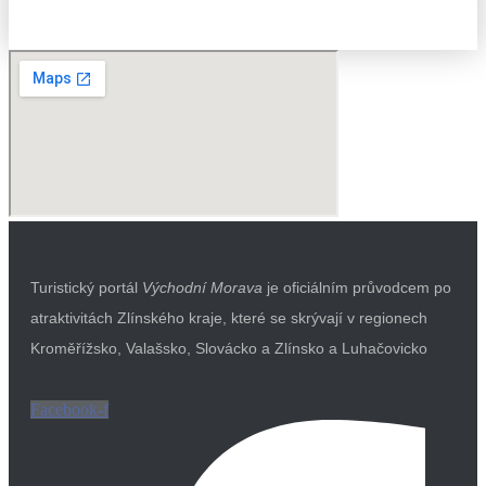
Turistický portál
Východní Morava
je oficiálním průvodcem po
atraktivitách Zlínského kraje, které se skrývají v regionech
Kroměřížsko, Valašsko, Slovácko a Zlínsko a Luhačovicko
Facebook-f