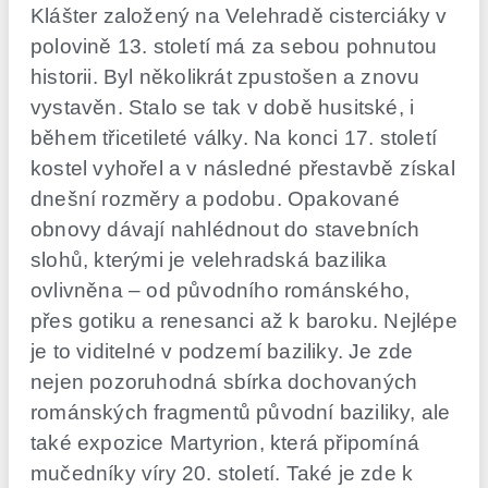
Klášter založený na Velehradě cisterciáky v
polovině 13. století má za sebou pohnutou
historii. Byl několikrát zpustošen a znovu
vystavěn. Stalo se tak v době husitské, i
během třicetileté války. Na konci 17. století
kostel vyhořel a v následné přestavbě získal
dnešní rozměry a podobu. Opakované
obnovy dávají nahlédnout do stavebních
slohů, kterými je velehradská bazilika
ovlivněna – od původního románského,
přes gotiku a renesanci až k baroku. Nejlépe
je to viditelné v podzemí baziliky. Je zde
nejen pozoruhodná sbírka dochovaných
románských fragmentů původní baziliky, ale
také expozice Martyrion, která připomíná
mučedníky víry 20. století. Také je zde k