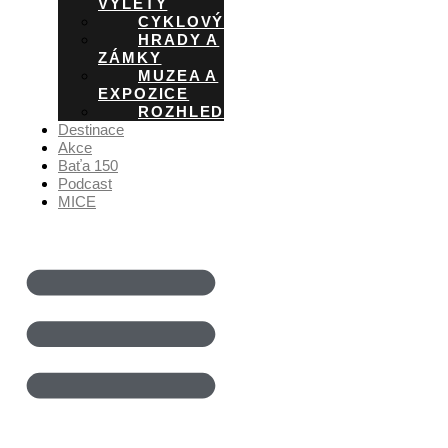
VÝLETY
CYKLOVÝLETY
HRADY A
ZÁMKY
MUZEA A
EXPOZICE
ROZHLEDNY
Destinace
Akce
Baťa 150
Podcast
MICE