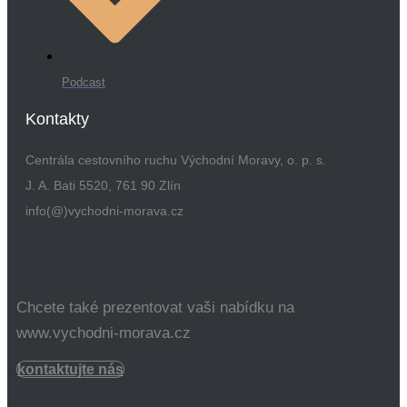
Podcast
Kontakty
Centrála cestovního ruchu Východní Moravy, o. p. s.
J. A. Bati 5520, 761 90 Zlín
info(@)vychodni-morava.cz
Chcete také prezentovat vaši nabídku na
www.vychodni-morava.cz
kontaktujte nás