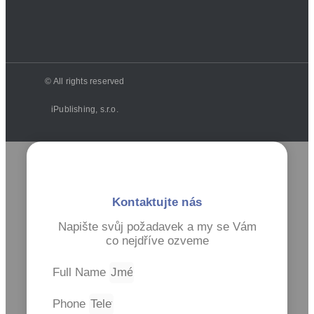
© All rights reserved
iPublishing, s.r.o.
Kontaktujte nás
Napište svůj požadavek a my se Vám
co nejdříve ozveme
Full Name
Phone