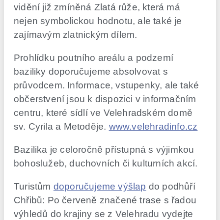
vidění již zmíněná Zlatá růže, která má
nejen symbolickou hodnotu, ale také je
zajímavým zlatnickým dílem.
Prohlídku poutního areálu a podzemí
baziliky doporučujeme absolvovat s
průvodcem. Informace, vstupenky, ale také
občerstvení jsou k dispozici v informačním
centru, které sídlí ve Velehradském domě
sv. Cyrila a Metoděje.
www.velehradinfo.cz
Bazilika je celoročně přístupná s výjimkou
bohoslužeb, duchovních či kulturních akcí.
Turistům
doporučujeme výšlap
do podhůří
Chřibů: Po červeně značené trase s řadou
výhledů do krajiny se z Velehradu vydejte