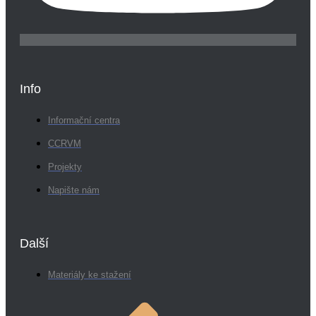
Info
Informační centra
CCRVM
Projekty
Napište nám
Další
Materiály ke stažení