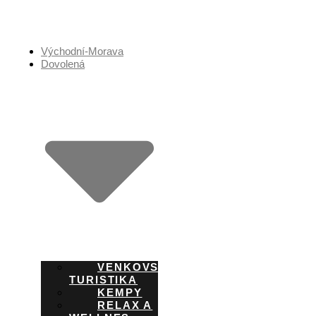
Přejít
k
obsahu
Východní-Morava
Dovolená
VENKOVSKÁ
TURISTIKA
KEMPY
RELAX A