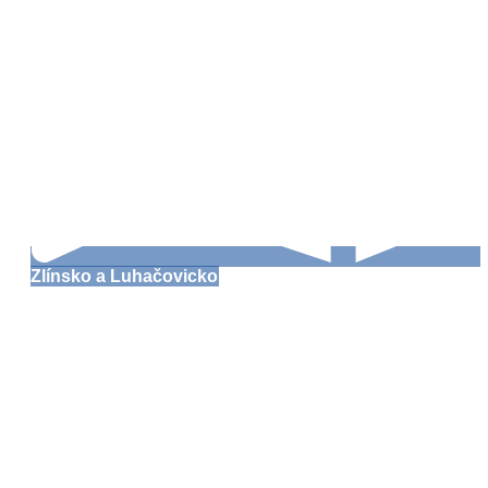
Zlínsko a Luhačovicko
Zlín – nejen továrna a
město v zahradách