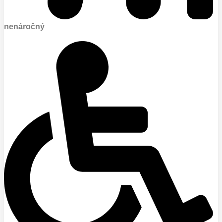
nenáročný