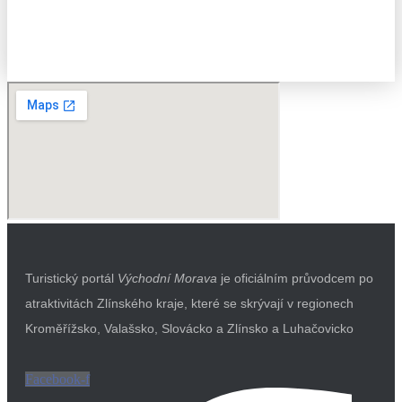
Turistický portál
Východní Morava
je oficiálním průvodcem po
atraktivitách Zlínského kraje, které se skrývají v regionech
Kroměřížsko, Valašsko, Slovácko a Zlínsko a Luhačovicko
Facebook-f