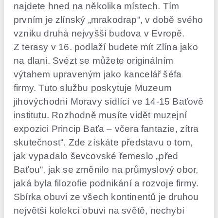
najdete hned na několika místech. Tím
prvním je zlínský „mrakodrap“, v době svého
vzniku druhá nejvyšší budova v Evropě.
Z terasy v 16. podlaží budete mít Zlína jako
na dlani. Svézt se můžete originálním
výtahem upraveným jako kancelář šéfa
firmy. Tuto službu poskytuje Muzeum
jihovýchodní Moravy sídlící ve 14-15 Baťově
institutu. Rozhodně musíte vidět muzejní
expozici Princip Baťa – včera fantazie, zítra
skutečnost“. Zde získáte představu o tom,
jak vypadalo ševcovské řemeslo „před
Baťou“, jak se změnilo na průmyslový obor,
jaká byla filozofie podnikání a rozvoje firmy.
Sbírka obuvi ze všech kontinentů je druhou
největší kolekcí obuvi na světě, nechybí