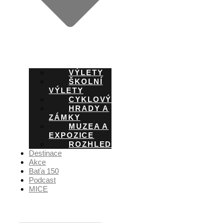
VÝLETY
ŠKOLNÍ
VÝLETY
CYKLOVÝLETY
HRADY A
ZÁMKY
MUZEA A
EXPOZICE
ROZHLEDNY
Destinace
Akce
Baťa 150
Podcast
MICE