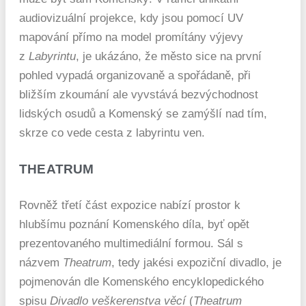
audiovizuální projekce, kdy jsou pomocí UV
mapování přímo na model promítány výjevy
z
Labyrintu
, je ukázáno, že město sice na první
pohled vypadá organizovaně a spořádaně, při
bližším zkoumání ale vyvstává bezvýchodnost
lidských osudů a Komenský se zamýšlí nad tím,
skrze co vede cesta z labyrintu ven.
THEATRUM
Rovněž třetí část expozice nabízí prostor k
hlubšímu poznání Komenského díla, byť opět
prezentovaného multimediální formou. Sál s
názvem
Theatrum
, tedy jakési expoziční divadlo, je
pojmenován dle Komenského encyklopedického
spisu
Divadlo veškerenstva věcí
(
Theatrum