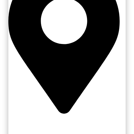
Liptál