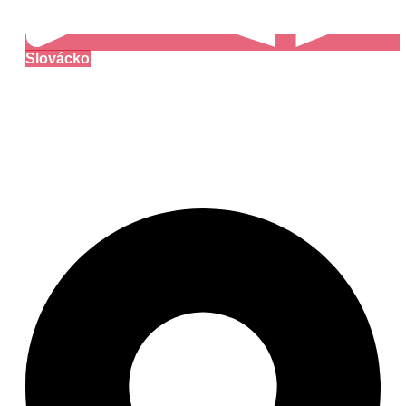
Slovácko
Muzeum J. A.
Komenského