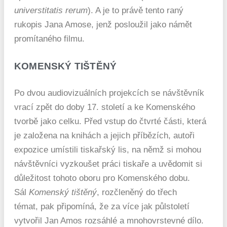
universtitatis rerum
). A je to právě tento raný
rukopis Jana Amose, jenž posloužil jako námět
promítaného filmu.
KOMENSKÝ TIŠTĚNÝ
Po dvou audiovizuálních projekcích se návštěvník
vrací zpět do doby 17. století a ke Komenského
tvorbě jako celku. Před vstup do čtvrté části, která
je založena na knihách a jejich příbězích, autoři
expozice umístili tiskařský lis, na němž si mohou
návštěvníci vyzkoušet práci tiskaře a uvědomit si
důležitost tohoto oboru pro Komenského dobu.
Sál
Komenský tištěný
, rozčleněný do třech
témat,
pak připomíná, že za více jak půlstoletí
vytvořil Jan Amos rozsáhlé a mnohovrstevné dílo.