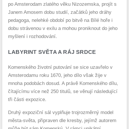
po Amsterodam zlatého věku Nizozemska, projít s
Janem Amosem dobu studií, začátků jeho dráhy
pedagoga, nelehké období po bitvě na Bílé hoře i
dobu strávenou v exilu a mohou proniknout do jeho
myšlení i rozhodování.
LABYRINT SVĚTA A RÁJ SRDCE
Komenského životní putování se sice uzavřelo v
Amsterodamu roku 1670, jeho dílo však žije v
mnoha podobách dosud. A právě Komenského dílu,
čítajícímu více než 250 titulů, se věnují následující
tři části expozice.
Druhý expoziční sál vyplňuje trojrozměrný model
města-světa, připraven dle kresby, jejímž autorem
může být sám Komenský. V rámci unikátní