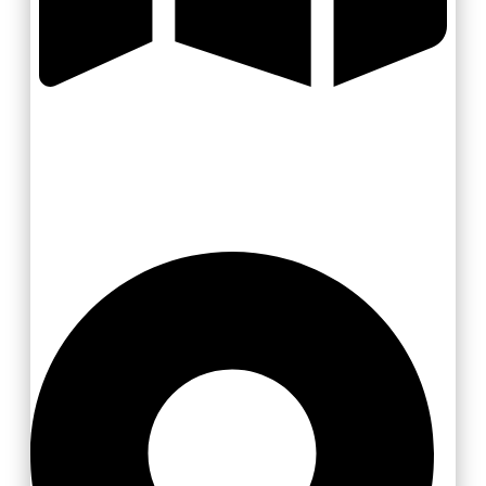
Zlínsko a Luhačovicko