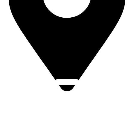
Click Here
Přemysla Otakara II. 37, 688 12 Uherský Brod