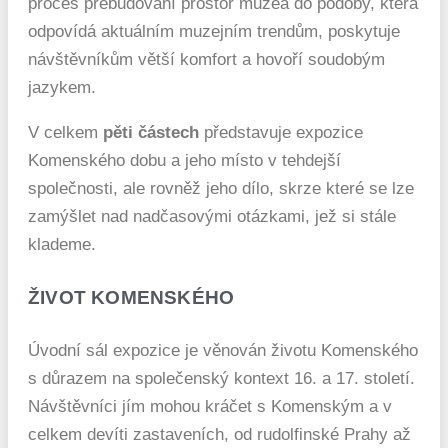
proces přebudování prostor muzea do podoby, která
odpovídá aktuálním muzejním trendům, poskytuje
návštěvníkům větší komfort a hovoří soudobým
jazykem.
V celkem
pěti částech
představuje expozice
Komenského dobu a jeho místo v tehdejší
společnosti, ale rovněž jeho dílo, skrze které se lze
zamýšlet nad nadčasovými otázkami, jež si stále
klademe.
ŽIVOT KOMENSKÉHO
Úvodní sál expozice je věnován životu Komenského
s důrazem na společenský kontext 16. a 17. století.
Návštěvníci jím mohou kráčet s Komenským a v
celkem devíti zastaveních, od rudolfinské Prahy až