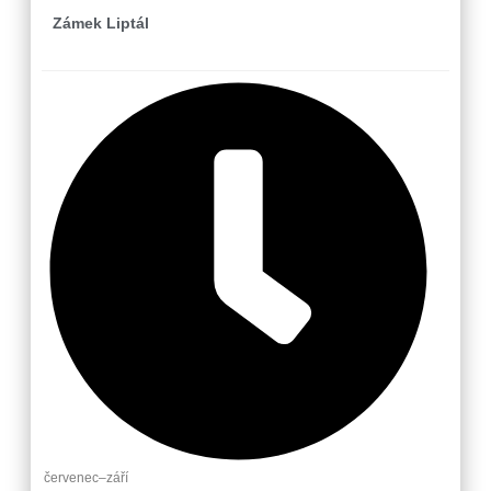
Zámek Liptál
červenec–září