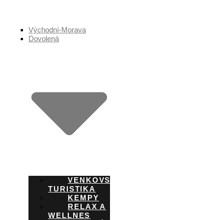
Přejít
k
obsahu
Východní-Morava
Dovolená
VENKOVSKÁ
TURISTIKA
KEMPY
RELAX A
WELLNES