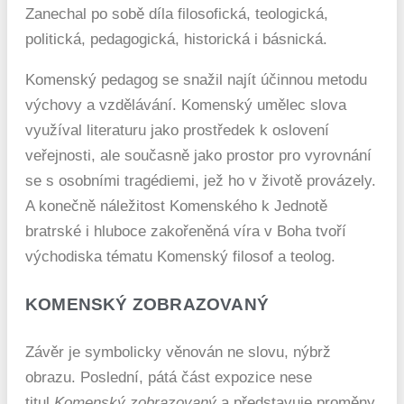
Zanechal po sobě díla filosofická, teologická,
politická, pedagogická, historická i básnická.
Komenský pedagog se snažil najít účinnou metodu
výchovy a vzdělávání. Komenský umělec slova
využíval literaturu jako prostředek k oslovení
veřejnosti, ale současně jako prostor pro vyrovnání
se s osobními tragédiemi, jež ho v životě provázely.
A konečně náležitost Komenského k Jednotě
bratrské i hluboce zakořeněná víra v Boha tvoří
východiska tématu Komenský filosof a teolog.
KOMENSKÝ ZOBRAZOVANÝ
Závěr je symbolicky věnován ne slovu, nýbrž
obrazu. Poslední, pátá část expozice nese
titul
Komenský zobrazovaný
a představuje proměny