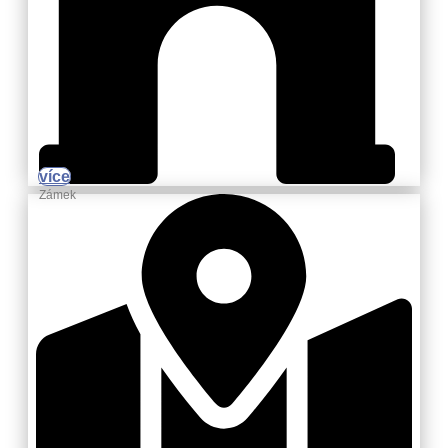
více
Zámek