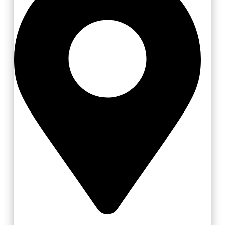
Loučka-Újezd u Valašských Klobouk