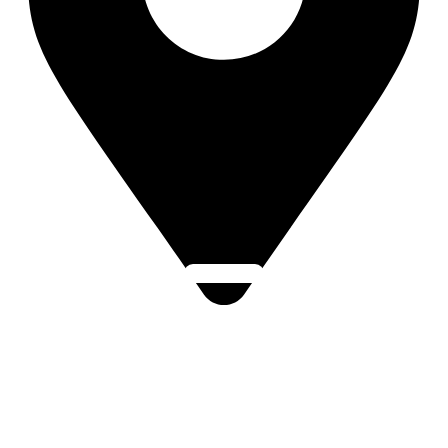
Click Here
Topolná 93, 687 11 Topolná