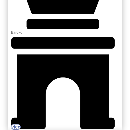
Baroko
více