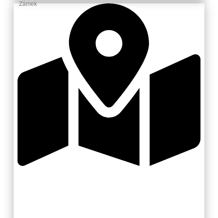
Zámek
Zlínsko a Luhačovicko