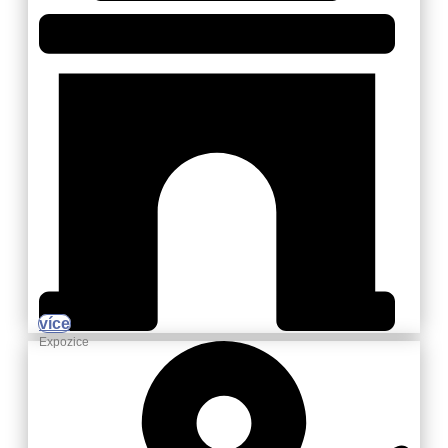
více
Expozice