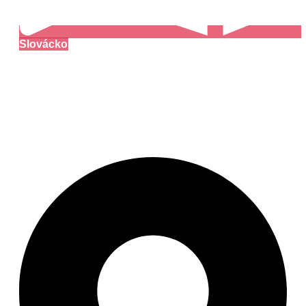
Slovácko
Muzeum v přírodě
Topolná