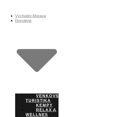
Přejít
k
obsahu
Východní-Morava
Dovolená
VENKOVSKÁ
TURISTIKA
KEMPY
RELAX A
WELLNES