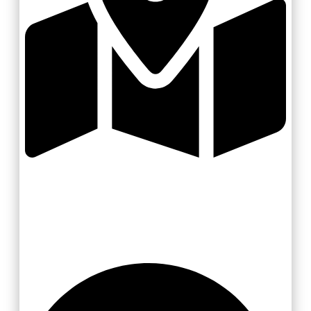
Zlínsko a Luhačovicko